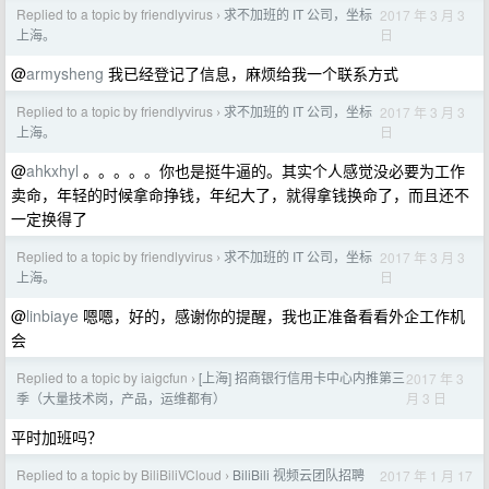
Replied to a topic by friendlyvirus
求不加班的 IT 公司，坐标
2017 年 3 月 3
›
日
上海。
@
armysheng
我已经登记了信息，麻烦给我一个联系方式
Replied to a topic by friendlyvirus
求不加班的 IT 公司，坐标
2017 年 3 月 3
›
日
上海。
@
ahkxhyl
。。。。。你也是挺牛逼的。其实个人感觉没必要为工作
卖命，年轻的时候拿命挣钱，年纪大了，就得拿钱换命了，而且还不
一定换得了
Replied to a topic by friendlyvirus
求不加班的 IT 公司，坐标
2017 年 3 月 3
›
日
上海。
@
linbiaye
嗯嗯，好的，感谢你的提醒，我也正准备看看外企工作机
会
Replied to a topic by iaigcfun
[上海] 招商银行信用卡中心内推第三
2017 年 3
›
月 3 日
季（大量技术岗，产品，运维都有）
平时加班吗？
Replied to a topic by BiliBiliVCloud
BiliBili 视频云团队招聘
2017 年 1 月 17
›