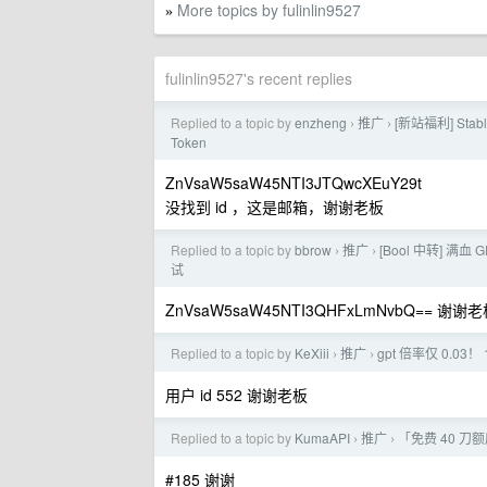
More topics by fulinlin9527
»
fulinlin9527's recent replies
Replied to a topic by
enzheng
推广
[新站福利] Stab
›
›
Token
ZnVsaW5saW45NTI3JTQwcXEuY29t
没找到 id ，这是邮箱，谢谢老板
Replied to a topic by
bbrow
推广
[Bool 中转] 满血
›
›
试
ZnVsaW5saW45NTI3QHFxLmNvbQ== 谢谢
Replied to a topic by
KeXiii
推广
gpt 倍率仅 0.
›
›
用户 id 552 谢谢老板
Replied to a topic by
KumaAPI
推广
「免费 40 刀
›
›
#185 谢谢