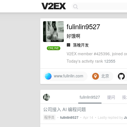
fulinlin9527
好饿啊
🏢
落魄开发
ONLINE
V2EX member #425396, joined on
Today's activity rank
12355
www.fulinlin.com
北京
fulinlin9527
提问
技
公司接入 AI 编程问题
程序员
•
fulinlin9527
•
Apr 14
• Lastly replied by
J