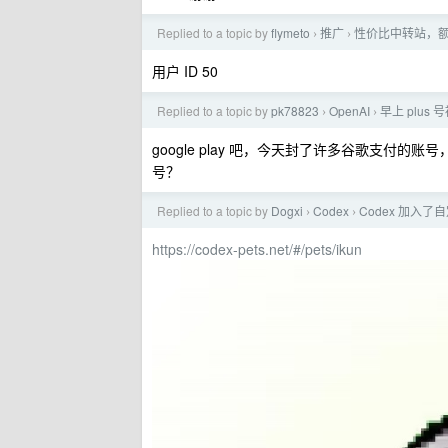
Replied to a topic by
flymeto
推广
性价比中转站，额度
›
›
用户 ID 50
Replied to a topic by
pk78823
OpenAI
早上 plus 
›
›
google play 吧，今天封了许多谷歌支付的账
号？
Replied to a topic by
Dogxi
Codex
Codex 加入
›
›
https://codex-pets.net/#/pets/ikun