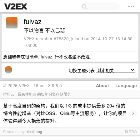
fulvaz
不以物喜 不以己悲
V2EX member #78820, joined on 2014-10-27 16:14:50
+08:00
想翻我老底很简单, fulvaz, 行不改名坐不改姓.
切换主题列表
© 2026 V2EX · 16ms · 3.9.8.5
About
·
Language
缤纷云 - 超高性能🚀 的智能对象存储服务
基于高度自研的架构，我们以 1/3 的成本提供最多 20+ 倍的
›
综合性能增益（对比OSS、Qiniu等主流服务），让你的项目
体验得到令人艳羡的提升。
Promoted by
nicoljiang
PRO