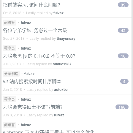
招前端实习, 该问什么问题?
39
Oct 3, 2018 • Lastly replied by
fulvaz
问与答
•
fulvaz
各位学弟学妹, 务必过一个六级
42
Sep 27, 2018 • Lastly replied by
tingyunsay
程序员
•
fulvaz
为啥老黑 js 的 0.1+0.2 不等于 0.3?
18
Jul 8, 2018 • Lastly replied by
suduo1987
分享创造
•
fulvaz
v2 站内搜索按时间排序脚本
4
Jun 3, 2018 • Lastly replied by
autoxbc
程序员
•
fulvaz
为啥会觉得硕士不该写前端?
168
Jun 3, 2018 • Lastly replied by
fulvaz
问与答
•
fulvaz
webstorm 下 ts 代码提示很卡, 可以怎么优化