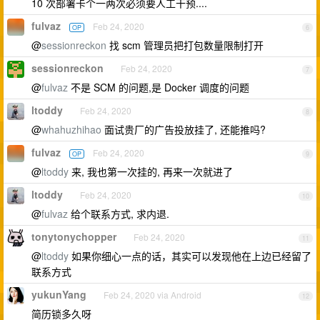
10 次部署卡个一两次必须要人工干预....
fulvaz
Feb 24, 2020
OP
6
@
sessionreckon
找 scm 管理员把打包数量限制打开
sessionreckon
Feb 24, 2020
7
@
fulvaz
不是 SCM 的问题,是 Docker 调度的问题
ltoddy
Feb 24, 2020
8
@
whahuzhihao
面试贵厂的广告投放挂了, 还能推吗?
fulvaz
Feb 24, 2020
OP
9
@
ltoddy
来, 我也第一次挂的, 再来一次就进了
ltoddy
Feb 24, 2020
10
@
fulvaz
给个联系方式, 求内退.
tonytonychopper
Feb 24, 2020
11
@
ltoddy
如果你细心一点的话，其实可以发现他在上边已经留了
联系方式
yukunYang
Feb 24, 2020 via Android
12
简历锁多久呀