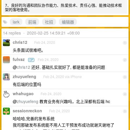
7、良好的沟通和团队协作能力、热爱技术、责任心强、能推动技术框
lark
前端
社招
编辑器
14 replies
•
2020-02-25 14:59:21 +08:00
chris12
Feb 24, 2020
1
头条面试很难吧。
fulvaz
Feb 24, 2020
OP
2
@
chris12
还好, 基础扎实就好了, 都是能准备的问题
zhuyuefeng
Feb 24, 2020 via iPhone
3
有后端的位置吗
whahugao
Feb 24, 2020
4
@
zhuyuefeng
教育业务有兴趣吗，北上深都有后端 hc
sessionreckon
Feb 24, 2020
5
哈哈哈,完善的发布系统
我司那破发布系统能不用人工干预发布成功就谢天谢地了