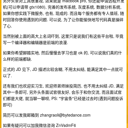
另外头条对工具很重视, 进来就是 macbook pro, 你还能申请远程开发
机(可以申请带 gtx1080), 完善的发布系统, 灰度系统, 数据分析系统,
如果你想实践下微服务, 也有, 现成的. 而且每个服务都有专人值班, 随
时回答你使用遇到的问题. 可以说, 为了让你能愉快地写代码真是操碎
了心.
当然别被上面的高大上名词吓到, 这里只是说我们有这些平台啦, 毕竟
写一个编译器和编辑器是前端的浪漫.
如果你希望脚踏实地, 然后慢慢去学习也是 ok 的, 可以说我们真的什
么样的前端都缺.
正式的 JD 见下, JD 描述比较含糊, 不用太纠结, 能满足其中一点就可
以了.
还有我们也欢迎实习生, 欢迎师弟师妹投简历, 也不用太纠结 JD, 满足
其中一条即可, 另外头条面试官很友好, 会乐于和你交流, 而且面试官
们都是大佬, 就当聊一聊呗, PS: "宇宙条"已经是过去时(遇到问题投诉
即可)
简历可以发我邮箱到
zhangraoli@bytedance.com
如果有疑问可以加我微信咨询 ZnVsdmF6