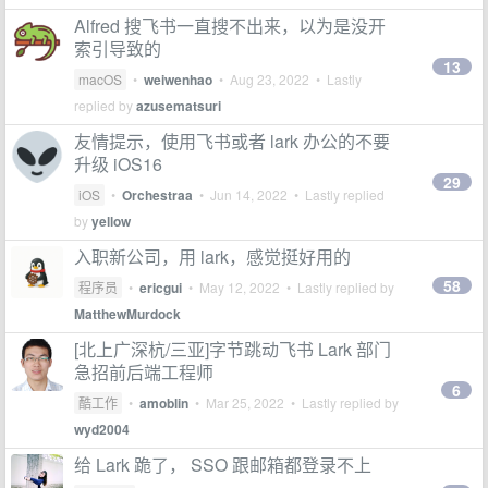
Alfred 搜飞书一直搜不出来，以为是没开
索引导致的
13
macOS
•
weiwenhao
•
Aug 23, 2022
• Lastly
replied by
azusematsuri
友情提示，使用飞书或者 lark 办公的不要
升级 iOS16
29
iOS
•
Orchestraa
•
Jun 14, 2022
• Lastly replied
by
yellow
入职新公司，用 lark，感觉挺好用的
58
程序员
•
ericgui
•
May 12, 2022
• Lastly replied by
MatthewMurdock
[北上广深杭/三亚]字节跳动飞书 Lark 部门
急招前后端工程师
6
酷工作
•
amoblin
•
Mar 25, 2022
• Lastly replied by
wyd2004
给 Lark 跪了， SSO 跟邮箱都登录不上