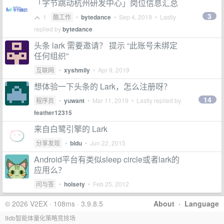
「字节跳动杭州研发中心」岗位信息汇总
3
1
酷工作
•
bytedance
•
Sep 4, 2019
• Lastly
replied by
bytedance
头条 lark 需要邀请？ 提示 “此账号未绑定
任何组织”
互联网
•
xyshmily
•
Apr 9, 2019
想体验一下头条的 Lark，怎么注册呀？
14
程序员
•
yuwant
•
Mar 11, 2019
• Lastly replied by
feather12315
来自白鹭引擎的 Lark
分享发现
•
bidu
•
Jun 22, 2015
Android平台有类似sleep circle或者lark的
应用么？
问与答
•
holsety
•
Feb 25, 2012
© 2026 V2EX · 108ms · 3.9.8.5
About
·
Language
9db智能体量化策略竞技场