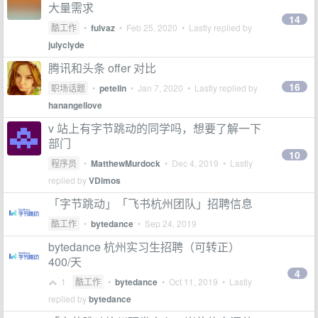
大量需求
14
酷工作
•
fulvaz
•
Feb 25, 2020
• Lastly replied by
julyclyde
腾讯和头条 offer 对比
16
职场话题
•
petelin
•
Jan 7, 2020
• Lastly replied by
hanangellove
v 站上有字节跳动的同学吗，想要了解一下
部门
10
程序员
•
MatthewMurdock
•
Dec 4, 2019
• Lastly
replied by
VDimos
「字节跳动」「飞书杭州团队」招聘信息
酷工作
•
bytedance
•
Sep 24, 2019
bytedance 杭州实习生招聘（可转正）
400/天
4
1
酷工作
•
bytedance
•
Oct 11, 2019
• Lastly
replied by
bytedance