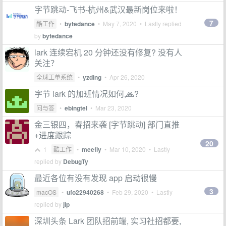
字节跳动-飞书-杭州&武汉最新岗位来啦！
7
酷工作
•
bytedance
•
May 7, 2020
• Lastly replied
by
bytedance
lark 连续宕机 20 分钟还没有修复? 没有人
关注？
全球工单系统
•
yzding
•
Apr 26, 2020
字节 lark 的加班情况如何,🙏?
问与答
•
ebingtel
•
Mar 23, 2020
金三银四，春招来袭 [字节跳动] 部门直推
+进度跟踪
20
1
酷工作
•
meefly
•
Mar 10, 2020
• Lastly
replied by
DebugTy
最近各位有没有发现 app 启动很慢
3
macOS
•
ufo22940268
•
Feb 29, 2020
• Lastly
replied by
jip
深圳头条 Lark 团队招前端, 实习社招都要,