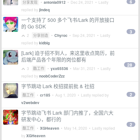
6
分享发现
•
antonia0912
•
Dec 24, 2021
• Lastly
replied by
jindeq
一个支持了 500 多个飞书/Lark 的开放接口
的 Go SDK
3
2
分享创造
•
Chyroc
•
Sep 24, 2021
• Lastly
replied by
kidblg
[Lark] 迫于招不到人，来这里收点简历，前
后端产品各个年限的岗位都有
28
3
酷工作
•
yxx65536
•
Mar 31, 2021
• Lastly
replied by
noobCoderZzz
字节跳动 Lark 校招提前批 & 社招
2
酷工作
•
cr185
•
Aug 1, 2020
• Lastly replied by
v2webdev
字节跳动飞书 Lark 部门内推了，全国六大
研发中心，都行的
2
酷工作
•
XGHeaven
•
May 14, 2020
• Lastly replied
by
XGHeaven