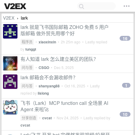
V2EX
lark
›
lark 就是飞书国际邮箱 ZOHO 免费 5 用户
版邮箱 做外贸先用哪个好
16
程序员
•
xiaoxinxin
•
2h 25m ago
• Lastly replied
by
tunggt
有人知道 lark 怎么建立美区的团队？
问与答
•
CSGO
•
Dec 5, 2025
lark 邮箱会不会漏收邮件？
1
问与答
•
shanyang88
•
Oct 16, 2025
• Lastly
replied by
iislong
飞书（Lark）MCP function call 全场景 AI
Agent 来啦🚀
10
分享创造
•
cvcat
•
Nov 24, 2025
• Lastly replied by
cvcat
Lark/飞书 开发 bot 完偶然发现视频/投屏开