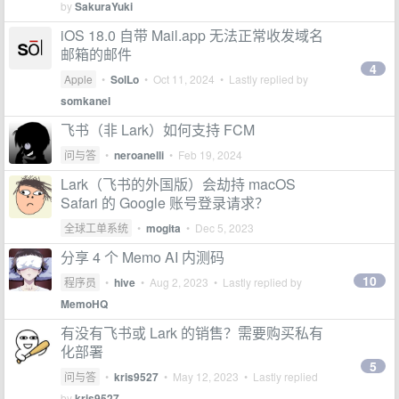
by
SakuraYuki
iOS 18.0 自带 Mail.app 无法正常收发域名
邮箱的邮件
4
Apple
•
SolLo
•
Oct 11, 2024
• Lastly replied by
somkanel
飞书（非 Lark）如何支持 FCM
问与答
•
neroanelli
•
Feb 19, 2024
Lark（飞书的外国版）会劫持 macOS
Safari 的 Google 账号登录请求？
全球工单系统
•
mogita
•
Dec 5, 2023
分享 4 个 Memo AI 内测码
10
程序员
•
hive
•
Aug 2, 2023
• Lastly replied by
MemoHQ
有没有飞书或 Lark 的销售？需要购买私有
化部署
5
问与答
•
kris9527
•
May 12, 2023
• Lastly replied
by
kris9527