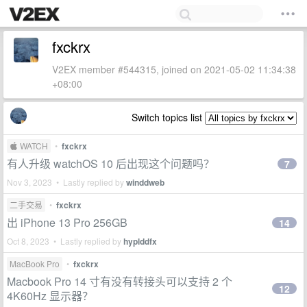
fxckrx
V2EX member #544315, joined on 2021-05-02 11:34:38
+08:00
Switch topics list
 WATCH
•
fxckrx
有人升级 watchOS 10 后出现这个问题吗？
7
Nov 3, 2023 • Lastly replied by
winddweb
二手交易
•
fxckrx
出 iPhone 13 Pro 256GB
14
Oct 8, 2023 • Lastly replied by
hyplddfx
MacBook Pro
•
fxckrx
Macbook Pro 14 寸有没有转接头可以支持 2 个
12
4K60Hz 显示器？