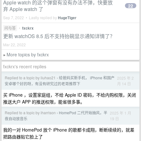
Apple watch 的这个弹窗有没有办法不弹，快要放
22
弃 Apple watch 了
Sep 7, 2022 • Lastly replied by
HugeTiger
问与答
•
fxckrx
更新 watchOS 8.5 后不支持抬碗显示通知详情了？
Mar 22, 2022
More topics by fxckrx
»
fxckrx's recent replies
Replied to a topic by liuhao21
给爸妈买新手机， iPhone 和国产
2025 年 2
›
月 14 日
安卓哪个好的呀，有没有研究过的老哥推荐下
买 iPhone ，设置家庭组，不给 Apple ID 密码，不给内购权限，关闭
推送大户 APP 的推送权限，能省很多事。
Replied to a topic by iharrison
HomePod 二代开始抽风，半
2025 年 1 月
›
19 日
夜自动放音乐
我的一对 HomePod 放个 iPhone 的歌都卡成翔，断断续续的，就差
把路由器贴它脸上了