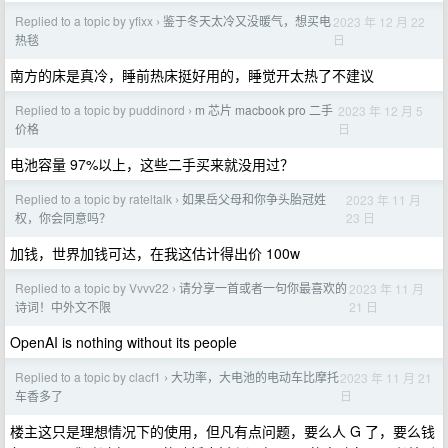
Replied to a topic by yfixx
鉴于冬天太冷又没暖气，想买电
2023 年 12 月 22
›
日
热毯
南方的床是真冷，睡前热床挺好用的，睡觉开太热了不建议
Replied to a topic by puddinord
m 芯片 macbook pro 二手
2023 年 12 月 5
›
日
价格
电池容量 97%以上，这些二手买来就没用过？
Replied to a topic by rateltalk
如果岳父母和你争头胎冠姓
2023 年 11 月
›
23 日
权，你会同意吗？
加钱，世界加钱可达，在我这估计得出价 100w
Replied to a topic by Vvvv22
请分享一首或者一句你最喜欢的
2023 年 11 月
›
21 日
诗词！中外文不限
OpenAI is nothing without its people
Replied to a topic by clacf1
大功率，大电池的电动车比摩托
2023 年 11 月 21
›
日
车香多了
楼主这只是理想情况下的使用，但凡有点问题，要么人 G 了，要么钱