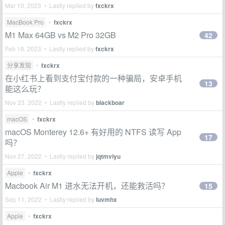
Mar 10, 2023 • Lastly replied by
fxckrx
MacBook Pro
•
fxckrx
M1 Max 64GB vs M2 Pro 32GB
42
Feb 18, 2023 • Lastly replied by
fxckrx
分享发现
•
fxckrx
在小红书上看到支付宝付款的一种骗局，安卓手机
13
能这么玩？
Nov 23, 2022 • Lastly replied by
blackboar
macOS
•
fxckrx
macOS Monterey 12.6+ 有好用的 NTFS 读写 App
17
吗？
Nov 27, 2022 • Lastly replied by
jqtmviyu
Apple
•
fxckrx
Macbook Air M1 进水无法开机，还能救活吗？
15
Sep 11, 2022 • Lastly replied by
luvmhx
Apple
•
fxckrx