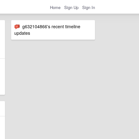
Home
Sign Up
Sign In
g632104866's recent timeline
updates
，