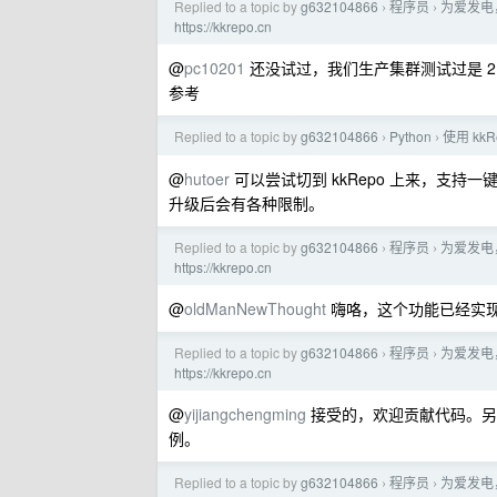
Replied to a topic by
g632104866
程序员
为爱发电
›
›
https://kkrepo.cn
@
pc10201
还没试过，我们生产集群测试过是 2 个 p
参考
Replied to a topic by
g632104866
Python
使用 kkR
›
›
@
hutoer
可以尝试切到 kkRepo 上来，支持
升级后会有各种限制。
Replied to a topic by
g632104866
程序员
为爱发电
›
›
https://kkrepo.cn
@
oldManNewThought
嗨咯，这个功能已经实现了，
Replied to a topic by
g632104866
程序员
为爱发电
›
›
https://kkrepo.cn
@
yijiangchengming
接受的，欢迎贡献代码。
例。
Replied to a topic by
g632104866
程序员
为爱发电
›
›