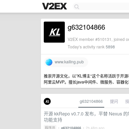
g632104866
V2EX member #510131, joined on
Today's activity rank
5898
www.kailing.pub
推崇开源文化，以”KL博主“这个名称活跃于开源社区，码云
阿里云MVP。擅长java中间件、微服务、容器
g632104866
提问
开源 kkRepo v0.7.0 发布，平替 
功能支持
程序员
•
g632104866
•
2h 48m ago