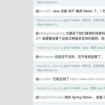
https://kkrepo.cn
@
pc10201
Java 也能 AOT 编译 Native 了
Replied to a topic by
g632104866
程序员
为爱发电
›
›
https://kkrepo.cn
@
yijiangchengming
方便说下你们使用的场景吗？是
少？我需要收集下这些迁移版本支持的案例，给
Replied to a topic by
g632104866
Java
我把 Java
›
›
@
daimaosix
目前还不支持，在开发规划里了。
Replied to a topic by
g632104866
程序员
为爱发电
›
›
https://kkrepo.cn
@
pc10201
已经支持了
https://www.v2ex.com/
Replied to a topic by
g632104866
Java
我把 Java
›
›
@
lcingOnTheCake
用的 Spring Native ，就是 