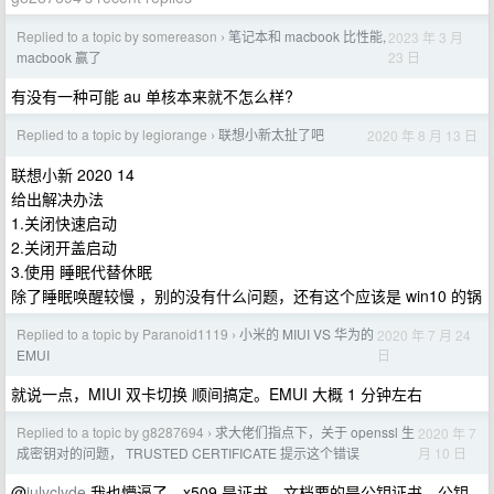
Replied to a topic by somereason
笔记本和 macbook 比性能,
2023 年 3 月
›
23 日
macbook 赢了
有没有一种可能 au 单核本来就不怎么样?
Replied to a topic by legiorange
联想小新太扯了吧
2020 年 8 月 13 日
›
联想小新 2020 14
给出解决办法
1.关闭快速启动
2.关闭开盖启动
3.使用 睡眠代替休眠
除了睡眠唤醒较慢 ，别的没有什么问题，还有这个应该是 win10 的锅
Replied to a topic by Paranoid1119
小米的 MIUI VS 华为的
2020 年 7 月 24
›
日
EMUI
就说一点，MIUI 双卡切换 顺间搞定。EMUI 大概 1 分钟左右
Replied to a topic by g8287694
求大佬们指点下，关于 openssl 生
2020 年 7
›
月 10 日
成密钥对的问题， TRUSTED CERTIFICATE 提示这个错误
@
julyclyde
我也懵逼了，x509 是证书，文档要的是公钥证书，公钥