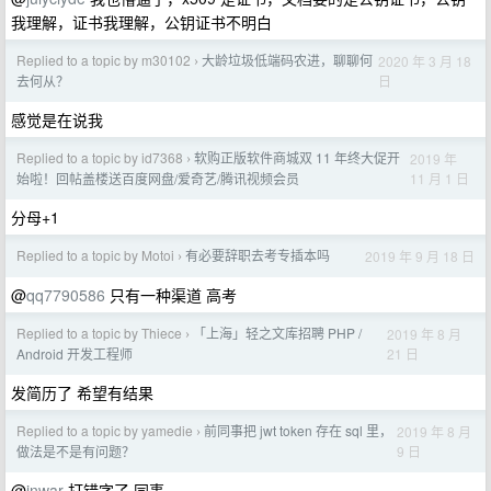
我理解，证书我理解，公钥证书不明白
Replied to a topic by m30102
大龄垃圾低端码农进，聊聊何
2020 年 3 月 18
›
日
去何从？
感觉是在说我
Replied to a topic by id7368
软购正版软件商城双 11 年终大促开
2019 年
›
11 月 1 日
始啦！回帖盖楼送百度网盘/爱奇艺/腾讯视频会员
分母+1
Replied to a topic by Motoi
有必要辞职去考专插本吗
2019 年 9 月 18 日
›
@
qq7790586
只有一种渠道 高考
Replied to a topic by Thiece
「上海」轻之文库招聘 PHP /
2019 年 8 月
›
21 日
Android 开发工程师
发简历了 希望有结果
Replied to a topic by yamedie
前同事把 jwt token 存在 sql 里，
2019 年 8 月
›
9 日
做法是不是有问题？
@
inwar
打错字了 同事