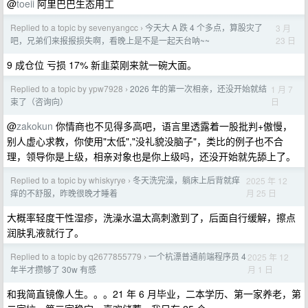
@
toeii
阿里巴巴生态用工
Replied to a topic by sevenyangcc
今天大 A 跌 4 个多点，算股灾了
3 月
›
23 日
吧，兄弟们来报报损失啊，看晚上是不是一起天台呐~~
9 成仓位 亏损 17% 新韭菜刚来就一碗大面。
Replied to a topic by ypw7928
2026 年的第一次相亲，还没开始就结
1 月 7
›
日
束了（咨询向）
@
zakokun
你情商也不见得多高吧，语言里透露着一股批判+傲慢，
别人虚心求教，你使用"太低","没礼貌没脑子"，类比的例子也不合
理，领导你是上级，相亲对象也是你上级吗，还没开始就先舔上了。
Replied to a topic by whiskyrye
冬天洗完澡，躺床上后背就痒
2025 年 12
›
月 25 日
痒的不舒服，昨晚很晚才睡着
大概率轻度干性湿疹，洗澡水温太高刺激到了，后面自行缓解，擦点
润肤乳液就行了。
Replied to a topic by q2677855779
一个杭漂普通前端程序员 4
2025 年 12
›
月 1 日
年半才攒够了 30w 有感
和我简直镜像人生。。。21 年 6 月毕业，二本学历、第一家养老，第