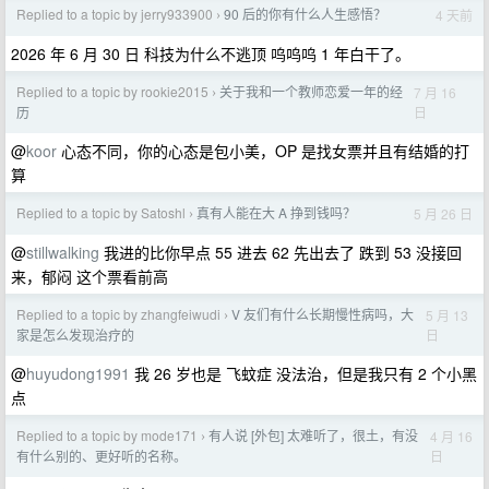
Replied to a topic by jerry933900
90 后的你有什么人生感悟？
4 天前
›
2026 年 6 月 30 日 科技为什么不逃顶 呜呜呜 1 年白干了。
Replied to a topic by rookie2015
关于我和一个教师恋爱一年的经
7 月 16
›
日
历
@
koor
心态不同，你的心态是包小美，OP 是找女票并且有结婚的打
算
Replied to a topic by Satoshl
真有人能在大 A 挣到钱吗？
5 月 26 日
›
@
stillwalking
我进的比你早点 55 进去 62 先出去了 跌到 53 没接回
来，郁闷 这个票看前高
Replied to a topic by zhangfeiwudi
V 友们有什么长期慢性病吗，大
5 月 13
›
日
家是怎么发现治疗的
@
huyudong1991
我 26 岁也是 飞蚊症 没法治，但是我只有 2 个小黑
点
Replied to a topic by mode171
有人说 [外包] 太难听了，很土，有没
4 月 16
›
日
有什么别的、更好听的名称。