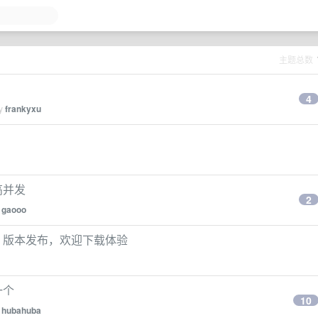
主题总数
4
by
frankyxu
&高并发
2
y
gaooo
.5.0 版本发布，欢迎下载体验
一个
10
y
hubahuba