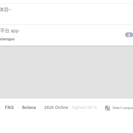
载体验~
平台 app
3
shenguo
·
FAQ
·
Solana
·
2629 Online
Highest 6679
·
Select Langua