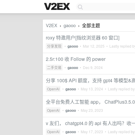
V2EX
gaooo
全部主题
›
›
roxy 特邀用户[指纹浏览器 60 窗口]
分享发现
•
gaooo
•
Mar 12, 2025
• Lastly replied 
2.5r:100 收 Follow 的 power
二手交易
•
gaooo
•
Dec 9, 2024
分享 100$ API 额度，支持 gpt4 等模型
OpenAI
•
gaooo
•
May 13, 2024
• Lastly replied b
全平台免费人工智能 app， ChatPlus3
OpenAI
•
gaooo
•
May 23, 2023
v 友们， chatgpt4.0 的 api 有人出吗？收
OpenAI
•
gaooo
•
May 17, 2023
• Lastly replied b