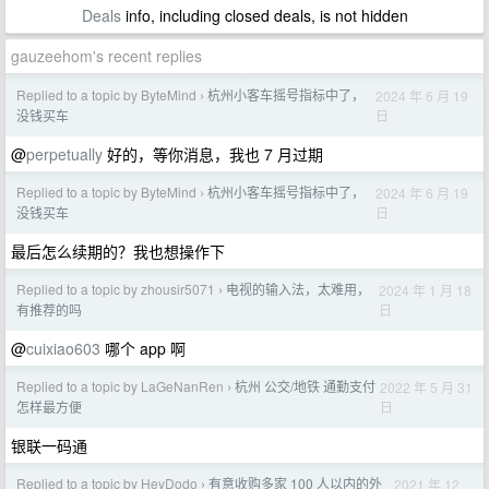
Deals
info, including closed deals, is not hidden
gauzeehom's recent replies
Replied to a topic by ByteMind
杭州小客车摇号指标中了，
2024 年 6 月 19
›
日
没钱买车
@
perpetually
好的，等你消息，我也 7 月过期
Replied to a topic by ByteMind
杭州小客车摇号指标中了，
2024 年 6 月 19
›
日
没钱买车
最后怎么续期的？我也想操作下
Replied to a topic by zhousir5071
电视的输入法，太难用，
2024 年 1 月 18
›
日
有推荐的吗
@
cuixiao603
哪个 app 啊
Replied to a topic by LaGeNanRen
杭州 公交/地铁 通勤支付
2022 年 5 月 31
›
日
怎样最方便
银联一码通
Replied to a topic by HeyDodo
有意收购多家 100 人以内的外
2021 年 12
›