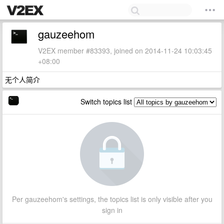
gauzeehom
V2EX member #83393, joined on 2014-11-24 10:03:45
+08:00
无个人简介
Switch topics list
Per gauzeehom's settings, the topics list is only visible after you
sign in