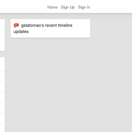
Home
Sign Up
Sign In
gelatomao's recent timeline
updates