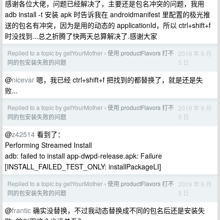
感谢各位大佬，问题已经解决了，主要还是包名冲突的问题，我用
adb install -t 安装 apk 时告诉我在 androidmanifest 里配置的极光推
送的包名有冲突，因为是用的动态的 applicationId，所以 ctrl+shift+f
时没找到...总之折腾了快两天总算解决了.感谢大家
Replied to a topic by getYourMother
使用 productFlavors 打不
2019 年 9 月
›
5 日
同的包安装失败的问题
@
nicevar
嗯，我已经 ctrl+shift+f 把找到的都替换了，就是还是失
败...
Replied to a topic by getYourMother
使用 productFlavors 打不
2019 年 9 月
›
5 日
同的包安装失败的问题
@
z42514
看到了：
Performing Streamed Install
adb: failed to install app-dwpd-release.apk: Failure
[INSTALL_FAILED_TEST_ONLY: installPackageLI]
Replied to a topic by getYourMother
使用 productFlavors 打不
2019 年 9 月
›
5 日
同的包安装失败的问题
@
frantic
确实没替换，不过我动态替换成不同的包名后还是安装失