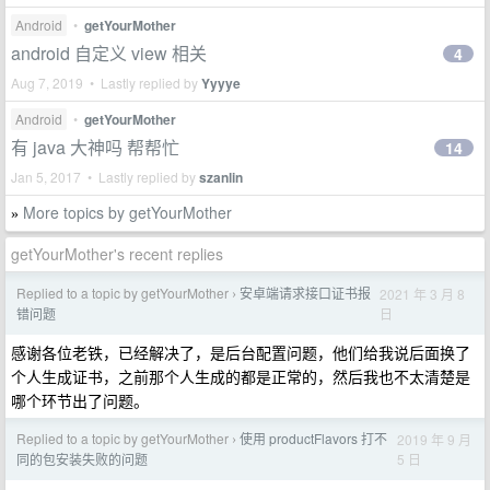
Android
•
getYourMother
android 自定义 view 相关
4
Aug 7, 2019 • Lastly replied by
Yyyye
Android
•
getYourMother
有 java 大神吗 帮帮忙
14
Jan 5, 2017 • Lastly replied by
szanlin
More topics by getYourMother
»
getYourMother's recent replies
Replied to a topic by getYourMother
安卓端请求接口证书报
2021 年 3 月 8
›
日
错问题
感谢各位老铁，已经解决了，是后台配置问题，他们给我说后面换了
个人生成证书，之前那个人生成的都是正常的，然后我也不太清楚是
哪个环节出了问题。
Replied to a topic by getYourMother
使用 productFlavors 打不
2019 年 9 月
›
5 日
同的包安装失败的问题