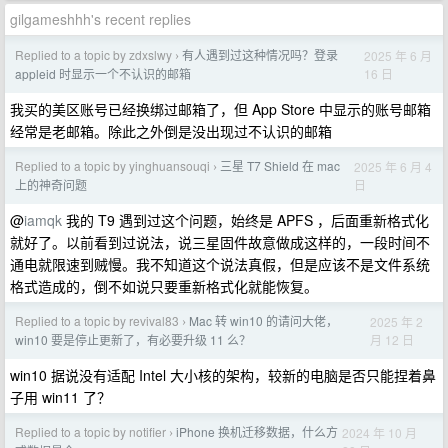
gilgameshhh's recent replies
Replied to a topic by zdxslwy
有人遇到过这种情况吗？登录
2025 年 6 月
›
16 日
appleid 时显示一个不认识的邮箱
我买的美区账号已经换绑过邮箱了，但 App Store 中显示的账号邮箱
经常是老邮箱。除此之外倒是没出现过不认识的邮箱
Replied to a topic by yinghuansouqi
三星 T7 Shield 在 mac
2025 年 6 月 4
›
日
上的神奇问题
@
iamqk
我的 T9 遇到过这个问题，始终是 APFS ，后面重新格式化
就好了。以前看到过说法，说三星固件故意做成这样的，一段时间不
通电就限速到贼慢。我不知道这个说法真假，但是应该不是文件系统
格式造成的，倒不如说只要重新格式化就能恢复。
Replied to a topic by revival83
Mac 转 win10 的请问大佬，
2025 年 2
›
月 12 日
win10 要是停止更新了，有必要升级 11 么？
win10 据说没有适配 Intel 大小核的架构，较新的电脑是否只能捏着鼻
子用 win11 了？
Replied to a topic by notifier
iPhone 换机迁移数据，什么方
2024 年 10 月
›