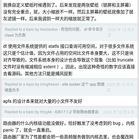
我换自定义壁纸时候遇到了。后来发现是两张壁纸（锁屏和主屏幕）
没有完全重合，就，大小缩放不一样。然后主屏幕的壁纸就像加了层
灰滤镜一样。后来我调到一样大的缩放就正常了。
Replied to a topic by heixiaobai
奇怪的问题， df 命令显示
2023 年 12 月 9
›
日
Used 为负数
df 使用文件系统提供的 statfs 接口查询可用空间，对于很多文件系统
这只是个估计值，因为文件占用的空间比文件本身要大，这不只是块
对齐导致的，文件系统本身的设计也会导致这个现象（比如 truncate
文件时没有缩减相应 extent ）。因此，出现这种奇怪的数字应该直接
去看源码。其他方法只能是捕风捉影
Replied to a topic by mingfreeair
site sucker 这个 app 数据
2023 年 12 月 6
›
日
硬盘杀手
apfs 的设计本来就对大量的小文件不友好
Replied to a topic by hhyykk
IOS17.1.2 导致路由器重启
2023 年 12 月 6 日
›
路由器的什么内核级功能没做好，恰好触发了没考虑到的 bug ，内核
panic 了，就会一直重启。
路由器厂家为了性能都会把一些高频服务做到内核态里，也会魔改网