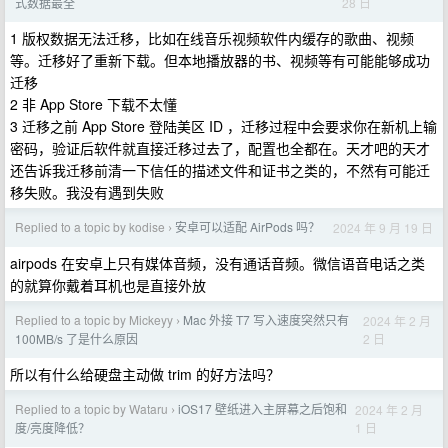
28 日
式数据最全
1 版权数据无法迁移，比如在线音乐视频软件内缓存的歌曲、视频
等。迁移好了重新下载。但本地播放器的书、视频等有可能能够成功
迁移
2 非 App Store 下载不太懂
3 迁移之前 App Store 登陆美区 ID ，迁移过程中会要求你在新机上输
密码，验证后软件就直接迁移过去了，配置也全都在。天才吧的天才
还告诉我迁移前清一下信任的描述文件和证书之类的，不然有可能迁
移失败。我没有遇到失败
Replied to a topic by kodise
安卓可以适配 AirPods 吗？
2024 年 9 月 19 日
›
airpods 在安卓上只有媒体音频，没有通话音频。微信语音电话之类
的就算你戴着耳机也是直接外放
Replied to a topic by Mickeyy
Mac 外接 T7 写入速度突然只有
2024 年 2 月
›
2 日
100MB/s 了是什么原因
所以有什么给硬盘主动做 trim 的好方法吗？
Replied to a topic by Wataru
iOS17 壁纸进入主屏幕之后饱和
2024 年 2 月
›
1 日
度/亮度降低？