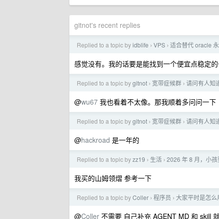
gitnot's recent replies
Replied to a topic by
idblife
VPS
适合替代 oracle
›
›
感觉没有。我的话要是能找到一个便宜点稳定的
Replied to a topic by
gitnot
宽带症候群
请问有人知道
›
›
@
wu67
我也看着不太像。那我顺着多问问一下
Replied to a topic by
gitnot
宽带症候群
请问有人知道
›
›
@
hackroad
是一年的
Replied to a topic by
zz19
生活
2026 年 8 月
›
›
我买的山姆领熠 参考一下
Replied to a topic by
Coller
程序员
大家平时是怎么用
›
›
@
Coller
不需要 自己补充 AGENT MD 和 skill