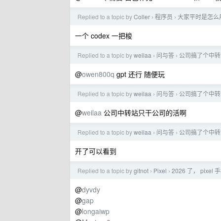
Replied to a topic by
Coller
程序员
大家平时是怎么用
›
›
一个 codex 一把梭
Replied to a topic by
weilaa
问与答
公司搞了个中转
›
›
@
owen800q
gpt 还行 随便玩
Replied to a topic by
weilaa
问与答
公司搞了个中转
›
›
@
weilaa
公司中转站只干公司的活啊
Replied to a topic by
weilaa
问与答
公司搞了个中转
›
›
开了可以看到
Replied to a topic by
gitnot
Pixel
2026 了， pixe
›
›
@
dyvdy
@
gap
@
longaiwp