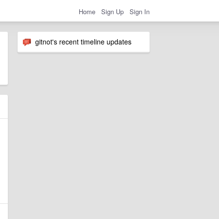
Home
Sign Up
Sign In
gitnot's recent timeline updates