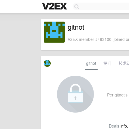
gitnot
V2EX member #463100, joined on
gitnot
提问
技术
Per gitnot's 
Deals
info,