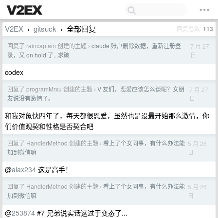
V2EX
gitsuck
全部回复
回复总数
113
›
›
回复了 raincaptain 创建的主题
claude 账户删除数据，重新注册登
7 月 27
›
日
录，又 on hold 了...求破
codex
回复了 programMrxu 创建的主题
V 友们，恋爱应该怎么谈呢？女朋
7 月 27
›
日
友说没有激情了。
和我对象快四年了，每天都很恩爱，虽然也是没最开始那么激情，你
们价值观契和性格是否契合吧
回复了 HandlerMethod 创建的主题
看上了个女同事，有什么办法能
5 月 26
›
日
加到微信嘛
@
alax234
这是高手！
回复了 HandlerMethod 创建的主题
看上了个女同事，有什么办法能
5 月 26
›
日
加到微信嘛
@
253874
#7 兄弟说实话这过于变态了...