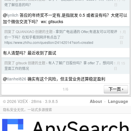
日
佬了解信息的吗？
@
lynlich
答应的年终奖不一定有,是指就发 0.5 或者没有吗？大佬可以
加个微信交流下吗？ wx: gitsucks
回复了 QUANXIAO 创建的主题
拿到广电运通的 Offer,有道友可以可观评
1 月
›
22
价一下吗？在知乎看到网评有点怂了
日
https://www.zhihu.com/question/24142014?sort=created
有人清楚吗？最近收到了面试
回复了 gitsuck 创建的主题
有人了解广日股份吗？拿 offer 了，想问问
1 月 15
›
日
里面工作的情况
@
tianhei826
确实有这个风险，但主营业务还算稳定盈利
1/6
© 2026 V2EX · 28ms · 3.9.8.5
About
·
Language
隐私安全无忧，一站式多源搜索