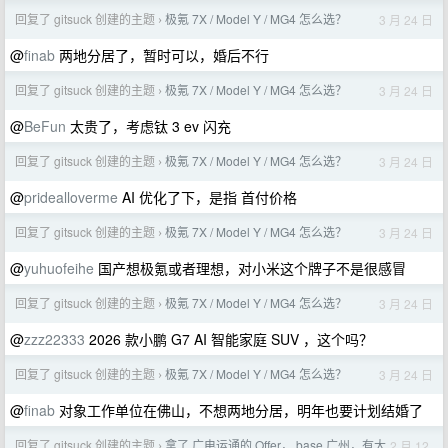
回复了 gitsuck 创建的主题
极氪 7X / Model Y / MG4 怎么选？
3 月 24 日
›
@
finab
两地分居了，暂时可以，婚后不行
回复了 gitsuck 创建的主题
极氪 7X / Model Y / MG4 怎么选？
3 月 24 日
›
@
BeFun
太贵了，考虑钛 3 ev 闪充
回复了 gitsuck 创建的主题
极氪 7X / Model Y / MG4 怎么选？
3 月 24 日
›
@
pridealloverme
AI 优化了下，是指 首付价格
回复了 gitsuck 创建的主题
极氪 7X / Model Y / MG4 怎么选？
3 月 24 日
›
@
yuhuofeihe
国产想极氪或者理想，对小米这个牌子不是很感冒
回复了 gitsuck 创建的主题
极氪 7X / Model Y / MG4 怎么选？
3 月 24 日
›
@
zzz22333
2026 款小鹏 G7 AI 智能家庭 SUV ，这个吗？
回复了 gitsuck 创建的主题
极氪 7X / Model Y / MG4 怎么选？
3 月 24 日
›
@
finab
对象工作单位在佛山，不想两地分居，明年也要计划结婚了
回复了 gitsuck 创建的主题
拿了 广电运通的 Offer， base 广州，有大
2 月 12
›