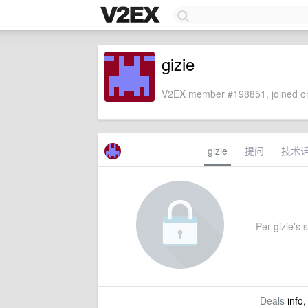
gizie
V2EX member #198851, joined on
gizie
提问
技术
Per gizie's s
Deals
info,