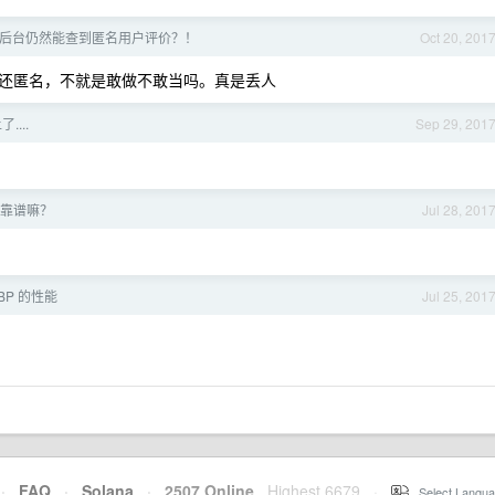
后台仍然能查到匿名用户评价？！
Oct 20, 201
还匿名，不就是敢做不敢当吗。真是丢人
了....
Sep 29, 201
靠谱嘛？
Jul 28, 201
BP 的性能
Jul 25, 201
·
FAQ
·
Solana
·
2507 Online
Highest 6679
·
Select Langua