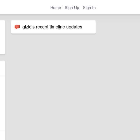
Home
Sign Up
Sign In
gizie's recent timeline updates