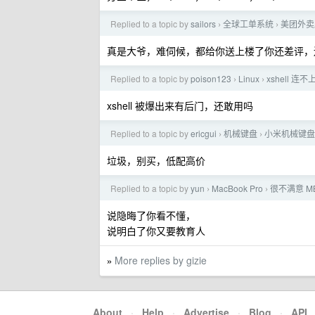
Replied to a topic by
sailors
全球工单系统
美团外卖
›
›
真是大爷，难伺候，都给你送上楼了你还差评，
Replied to a topic by
poison123
Linux
xshell 连不上
›
›
xshell 被爆出来有后门，还敢用吗
Replied to a topic by
ericgui
机械键盘
小米机械键盘
›
›
垃圾，别买，低配高价
Replied to a topic by
yun
MacBook Pro
很不满意 M
›
›
说隐晦了你看不懂，
说明白了你又要教育人
More replies by gizie
»
About
·
Help
·
Advertise
·
Blog
·
API