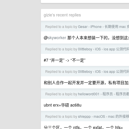
gizie's recent replies
Replied to a topic by
Gesar
iPhone
长期使用 mac
›
›
@
skyworker
那个人本来想装一下的，没想到这
Replied to a topic by
0littleboy
iOS
ios app 公
›
›
#7 “并一定” -> “不一定”
Replied to a topic by
0littleboy
iOS
ios app 公
›
›
和别人合作一起开发并一定要开源，私有项目加
Replied to a topic by
helloword001
程序员
程序员
›
›
ubnt erx+华硕 ac68u
Replied to a topic by
shieppp
macOS
mac 的外
›
›
分三个区，一个 ntfs，一个 exfat，一个 hfs+