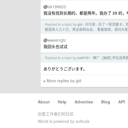
@
lxk199623
我没有找到长期的，都是两年。我办了 29 的
Replied to a topic by
gld
问与答
办了一张流量卡，
›
›
都是转入几十万，再全部转出去。 看着很烦，请问大
@
wweerrgtc
我回头也试试
Replied to a topic by
ice9191
推广
[抽奖] 评论送两套
›
›
ありがとうございます。
More replies by gld
»
About
·
Help
·
Advertise
·
Blog
·
API
创意工作者们的社区
World is powered by solitude