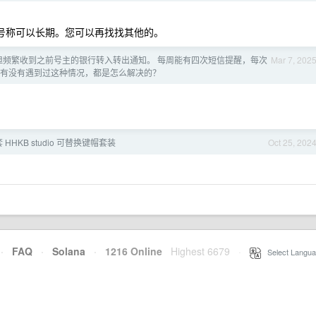
，号称可以长期。您可以再找找其他的。
但频繁收到之前号主的银行转入转出通知。 每周能有四次短信提醒，每次
Mar 7, 202
家有没有遇到过这种情况，都是怎么解决的？
 HHKB studio 可替换键帽套装
Oct 25, 202
·
FAQ
·
Solana
·
1216 Online
Highest 6679
·
Select Langua