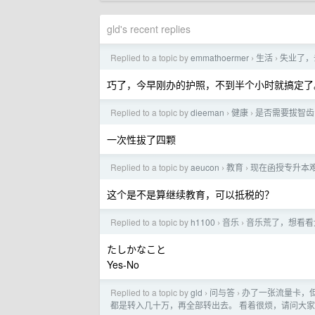
gld's recent replies
Replied to a topic by
emmathoermer
生活
失业了，
›
›
巧了，今早刚办的护照，不到半个小时就搞定了
Replied to a topic by
dieeman
健康
是否需要拔智齿
›
›
一次性拔了四颗
Replied to a topic by
aeucon
教育
现在函授专升本
›
›
这个是不是算继续教育，可以抵税的？
Replied to a topic by
h1100
音乐
音乐荒了，想看看
›
›
たしかなこと
Yes-No
Replied to a topic by
gld
问与答
办了一张流量卡，
›
›
都是转入几十万，再全部转出去。 看着很烦，请问大