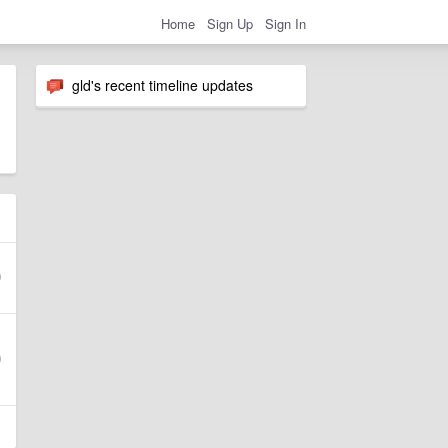
Home
Sign Up
Sign In
gld's recent timeline updates