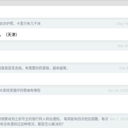
去办护照，卡里只有几千块
May 1
。（天津）
Mar 3
难度真是变态级，有需要的抓紧搞，越来越难。
Feb 
大家经常循环的歌曲有哪些
Apr 24, 202
但频繁收到之前号主的银行转入转出通知。 每周能有四次短信提醒，每次
Mar 7, 202
家有没有遇到过这种情况，都是怎么解决的？