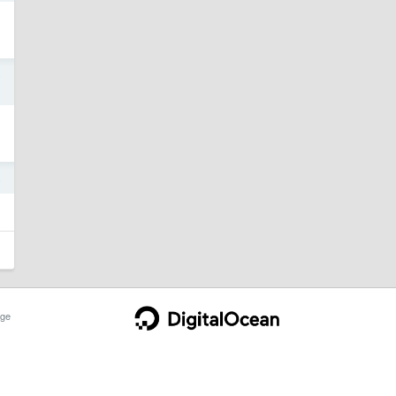
5
4
ge