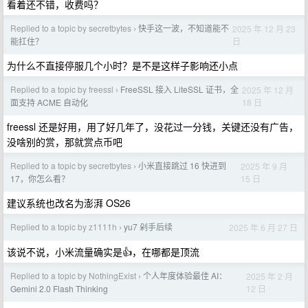
看着还不错，收费吗？
Replied to a topic by secretbytes
快手这一波，不知道能不
2025 年 12 月 23
›
日
能扛住？
为什么不直接停服几个小时？是不是这样子影响还小点
Replied to a topic by freessl
FreeSSL 接入 LiteSSL 证书，全
2025 年 12 月
›
18 日
面支持 ACME 自动化
freessl 还是好用，用了好几年了，没花过一分钱，关键还没有广告，
没啥别的赏，那就赏点币吧
Replied to a topic by secretbytes
小米直接跳过 16 快进到
2025 年 9 月
›
15 日
17，你怎么看？
建议系统也改名为澎湃 OS26
Replied to a topic by z1111h
yu7 剁手后续
2025 年 6 月 27 日
›
该说不说，小米流量确实是👍，在哪都是顶流
Replied to a topic by NothingExist
个人年度体验最佳 AI：
2025 年 2 月
›
12 日
Gemini 2.0 Flash Thinking