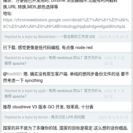
描述：方便自己开发用的, chrome 浏览器插件,功能有时间戳转
换,URL 转换,MD5,颜色选择等
地址:
https://chromewebstore.google.com/detail/%E7%A0%81%E5%86%
9C%E5%8A%A9%E6%89%8B/mkoiingphjajbahdgeeilgaldkhchpia
Replied to a topic by BlackHole1
一款全新的工作流 IDE
2025 年 2 月 26 日
›
已下载, 感觉更像是低代码编程, 有点像 node-red
Replied to a topic by yyyb
有用 nextcloud 的么？官方为什么
2020 年 7 月
›
23 日
推荐 apache？
@
fox0001
嗯, 确实没有原生客户端. 单纯的想同步备份文件的话 要不
然考虑一下 syncthing
Replied to a topic by yyyb
有用 nextcloud 的么？官方为什么
2020 年 7 月
›
22 日
推荐 apache？
推荐 cloudreve V3 版本 GO 开发, 效率高, 十分香
Replied to a topic by binxin
再次讨论 LPR 的问题
2020 年 3 月 31 日
›
国家的并不是为了多赚你的钱, 国家的目标是稳定.这么想的话你细品,