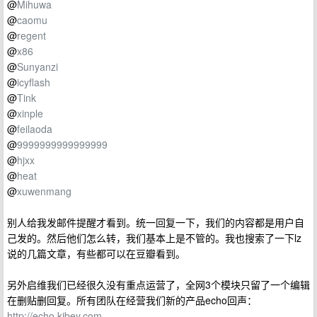
@
Mihuwa
@
caomu
@
regent
@
x86
@
Sunyanzi
@
icyflash
@
Tink
@
xinple
@
feilaoda
@
9999999999999999
@
hjxx
@
heat
@
xuwenmang
别人给我发邮件提醒才看到。统一回复一下，我们的内容都是用户自
己发的。然后他们怎么转，我们基本上是不管的。我也搜索了一下lz
说的几篇文章，有些都可以在豆瓣看到。
另外启维我们已经很久没有重点运营了，全网3个模块只留了一个编辑
在删贴删回复。所有团队在经营我们新的产品echo回声：
http://echo.kibey.com