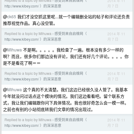
Replied to a topic by Mihuwa
感受到来自启维网（
2014 年 11
›
月 7 日
http://www.kibey.com/ ）的深深恶意
@
ck65
我们才没空抓这里呢...就一个编辑删全站的帖子和评论还负责
推荐视觉作品。真心没空管。
Replied to a topic by Mihuwa
感受到来自启维网（
2014 年 11
›
月 7 日
http://www.kibey.com/ ）的深深恶意
@
Mihuwa
不是啊。。。。。我检查了一遍。根本没有多少一样的
啊？而且，很多你们那边没有评论，我们还有好几个评论。。。。你
是不是看花了啊＝＝
Replied to a topic by Mihuwa
感受到来自启维网（
2014 年 11
›
月 7 日
http://www.kibey.com/ ）的深深恶意
@
Mihuwa
这个真的不太清楚。我们这边已经很久没人管了。我基本
今年就没问过话点这个模块的情况。我们这边看看吧。留个联系方
式，我让我们编辑跟你问下具体情况。我也很好奇怎么会一模一样。
之前也有别的小站彻底转我们文章的情况出现过。
Replied to a topic by Mihuwa
感受到来自启维网（
2014 年 11
›
月 7 日
http://www.kibey.com/ ）的深深恶意