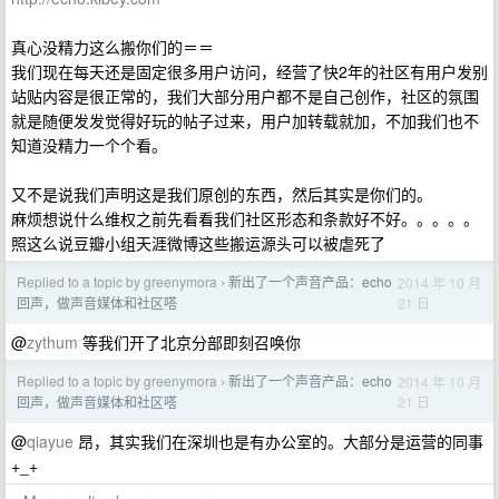
真心没精力这么搬你们的＝＝
我们现在每天还是固定很多用户访问，经营了快2年的社区有用户发别
站贴内容是很正常的，我们大部分用户都不是自己创作，社区的氛围
就是随便发发觉得好玩的帖子过来，用户加转载就加，不加我们也不
知道没精力一个个看。
又不是说我们声明这是我们原创的东西，然后其实是你们的。
麻烦想说什么维权之前先看看我们社区形态和条款好不好。。。。。
照这么说豆瓣小组天涯微博这些搬运源头可以被虐死了
Replied to a topic by greenymora
新出了一个声音产品：echo
2014 年 10 月
›
21 日
回声，做声音媒体和社区嗒
@
zythum
等我们开了北京分部即刻召唤你
Replied to a topic by greenymora
新出了一个声音产品：echo
2014 年 10 月
›
21 日
回声，做声音媒体和社区嗒
@
qiayue
昂，其实我们在深圳也是有办公室的。大部分是运营的同事
+_+