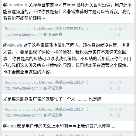
@
freewizard
关弹幕目前安卓才有＝＝ 循环开关暂时没做。用户还不
能自建频道的，不过你要是有什么非常推荐的主题可以告诉我，我们
看看能不能帮忙建哦～
Replied to a topic by Mihuwa
感受到来自启维网（
2014 年 11
›
月 8 日
http://www.kibey.com/ ）的深深恶意
@
Mihuwa
对于这些事情我也做出了回应，现在真的就没在管，也没
人管。。要是出现了评论一样的情况，我也表示实在不知道怎么回
事... 你要是真的纠结可以联系我们编辑。不纠结的话那反正你们不用
担心我们这边涉及啥商业版权的问题，我们根本不在运营这个模块。
也不会商业用这里的内容。
Replied to a topic by Mihuwa
感受到来自启维网（
2014 年 11
›
月 7 日
http://www.kibey.com/ ）的深深恶意
光是每天删删发广告的就够忙了一个人.......... 也是醉
Replied to a topic by Mihuwa
感受到来自启维网（
2014 年 11
›
月 7 日
http://www.kibey.com/ ）的深深恶意
@
crab
都是用户传的怎么上水印啊＝＝上我们自己水印啊.....