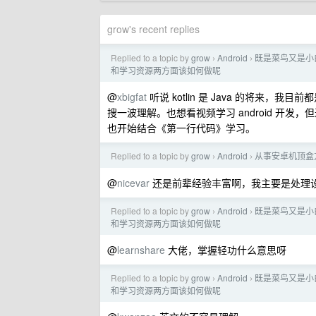
grow's recent replies
Replied to a topic by
grow
Android
既是菜鸟又是小白
›
›
和学习资源两方面该如何做呢
@
xbigfat
听说 kotlin 是 Java 的将来，我
搜一波理解。也想看视频学习 android 开
也开始结合《第一行代码》学习。
Replied to a topic by
grow
Android
从事安卓机顶盒方
›
›
@
nicevar
还是前辈经验丰富啊，我主要是处理
Replied to a topic by
grow
Android
既是菜鸟又是小白
›
›
和学习资源两方面该如何做呢
@
learnshare
大佬，掌握轻功什么意思呀
Replied to a topic by
grow
Android
既是菜鸟又是小白
›
›
和学习资源两方面该如何做呢