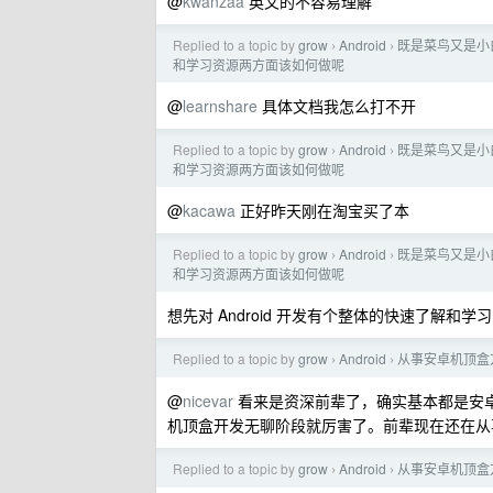
@
kwanzaa
英文的不容易理解
Replied to a topic by
grow
Android
既是菜鸟又是小白
›
›
和学习资源两方面该如何做呢
@
learnshare
具体文档我怎么打不开
Replied to a topic by
grow
Android
既是菜鸟又是小白
›
›
和学习资源两方面该如何做呢
@
kacawa
正好昨天刚在淘宝买了本
Replied to a topic by
grow
Android
既是菜鸟又是小白
›
›
和学习资源两方面该如何做呢
想先对 Android 开发有个整体的快速了解
Replied to a topic by
grow
Android
从事安卓机顶盒方
›
›
@
nicevar
看来是资深前辈了，确实基本都是安卓 
机顶盒开发无聊阶段就厉害了。前辈现在还在从
Replied to a topic by
grow
Android
从事安卓机顶盒方
›
›