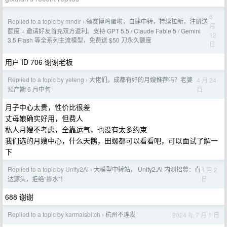
6
Replied to a topic by mndlr
领赛博鸡蛋啦，自建中转，持续拉新，注册送
›
月
额度 + 邀请好友首充双方返利。支持 GPT 5.5 / Claude Fable 5 / Gemini
12
3.5 Flash 等全系列主流模型，免费送 $50 刀永久额度
日
用户 ID 706 谢谢老板
Replied to a topic by yeteng
大佬们，成都有好的月嫂推荐吗？老婆
4 月 24
›
日
预产期 6 月中旬
月子中心太贵，性价比很差
丈母娘确实好用，但费人
私人月嫂不考虑，全靠运气，也没有太多约束
我们选的月嫂中心，什么天鹅，田螺都可以看看吧，可以面试了解一
下
Replied to a topic by Unity2Ai
大模型中转站， Unity2.Ai 内测招募：直
4 月 2
›
日
达源头，拒绝“掺水”！
688 谢谢
Replied to a topic by karmaisbitch
杭州不理发
2024 年 7 月 1 日
›