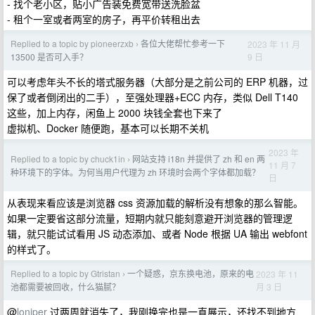
- 找个老小区，贴小广告装免费宽带送洗脸盆
- 租个一室或者两室的房子，再平价转租出去
Replied to a topic by pioneerzxb
各位大佬帮忙参考一下
2023 年 11 月
›
9 日
13500 是否可入手？
可以考虑年头不长的塔式服务器（大部分是之前公司的 ERP 机器，过
保了或者倒闭出的二手），至强处理器+ECC 内存，类似 Dell T140
这些，加上内存，闲鱼上 2000 块钱全套也下来了
虚拟机、Docker 随便跑，基本可以长期不关机
2023 年
Replied to a topic by chuck1in
网站支持 i18n 并提供了 zh 和 en 两
›
11 月 7
种环境下的字体。为何当用户代理为 zh 环境时会两个字体都加载？
日
从表现来看应该是浏览器 css 资源加载的解析没有想象的那么智能。
如果一定要省这部分流量，短期内就只能刻意避开浏览器的管理逻
辑，就只能试试看用 JS 动态添加、或者 Node 根据 UA 输出 webfont
的样式了。
Replied to a topic by Gtristan
一个疑惑，京东换电池，原来的电
2023 年 11
›
月 3 日
池都需要被回收，什么猫腻？
@
loniper
过两周就消失了，我刚换完也是一直展示，还找不到地方