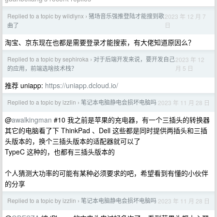
Replied to a topic by wildlynx
猪场音乐强推登陆才能搜到歌
2023 年 12 月 7
›
日
曲了
淘宝、京东现在也都是需要登录才能搜索，有大佬知道原因么？
Replied to a topic by sephiroka
对于后端开发来说，要开发自己
2023 年 12
›
月 5 日
的应用，前端选啥技术栈？
推荐 uniapp:
https://uniapp.dcloud.io/
Replied to a topic by izzlin
笔记本电脑静电会损坏电脑吗
2023 年 11 月 28 日
›
@
awalkingman
#10 我之前是苹果的充电器，有一个三插头的转换器
其它的电脑看了下 ThinkPad 、Dell 这些都是同时提供两插头和三插
头版本的，换个三插头版本的适配器就可以了
TypeC 这种的，也都有三插头版本的
个人猜测大功率的可能有某种必须要求的吧，希望看到有懂的小伙伴
的分享
Replied to a topic by izzlin
笔记本电脑静电会损坏电脑吗
2023 年 11 月 28 日
›