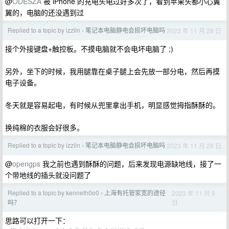
@
ODESZA
被 iPhone 的充电头电过好多次了，看到苹果头都小心翼
翼的，电脑的还没遇到过
Replied to a topic by izzlin
笔记本电脑静电会损坏电脑吗
2023 年 11 月 28 日
›
接个外接键盘+触控板。不摸电脑就不会电坏电脑了 ;)
另外，坐下的时候，我用腿靠在桌子腿上会先放一部分电，然后再摸
电子设备。
冬天就是容易起电，有时候从兜里拿出手机，明显感觉拇指酥酥的。
换纯棉的衣服会好很多。
Replied to a topic by izzlin
笔记本电脑静电会损坏电脑吗
2023 年 11 月 28 日
›
@
opengps
我之前也遇到酥酥的问题，后来发现电源缺地线，接了一
个带地线的插头就没问题了
Replied to a topic by kenneth0o0
上海有托管家宽的途径
2023 年 11 月 9
›
日
吗？
思路可以打开一下：