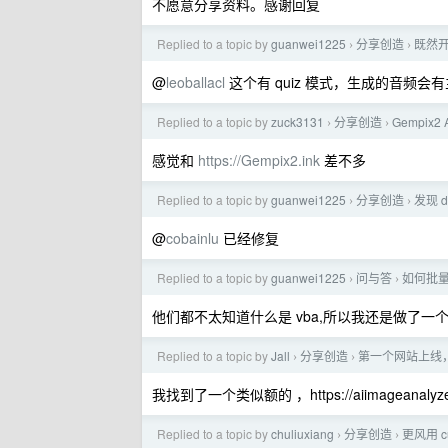
不愿意分享资料。感谢回复
Replied to a topic by
guanwei1225
分享创造
既然开
›
›
@
leoballacl
这个有 quiz 模式，生成的音频
Replied to a topic by
zuck3131
分享创造
Gempix2 
›
›
感觉和
https://Gempix2.ink
差不多
Replied to a topic by
guanwei1225
分享创造
发现 
›
›
@
cobainlu
已经修复
Replied to a topic by
guanwei1225
问与答
如何批量
›
›
他们都不太知道什么是 vba,所以我还是做了一个在线用的 htt
Replied to a topic by
Jall
分享创造
第一个网站上线， 
›
›
我找到了一个类似额的 ，https://aiimageanalyzer
Replied to a topic by
chuliuxiang
分享创造
更风用 
›
›