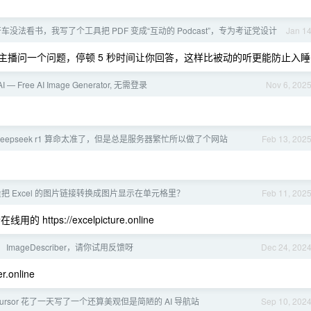
车没法看书，我写了个工具把 PDF 变成“互动的 Podcast”，专为考证党设计
Jan 1
会有主播问一个问题，停顿 5 秒时间让你回答，这样比被动的听更能防止入睡
AI — Free AI Image Generator, 无需登录
Nov 6, 202
deepseek r1 算命太准了，但是总是服务器繁忙所以做了个网站
Feb 13, 202
把 Excel 的图片链接转换成图片显示在单元格里？
Feb 11, 202
ps://excelpicture.online
ImageDescriber，请你试用反馈呀
Dec 24, 202
.online
cursor 花了一天写了一个还算美观但是简陋的 AI 导航站
Sep 10, 202