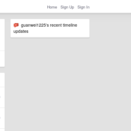
Home
Sign Up
Sign In
guanwei1225's recent timeline
updates