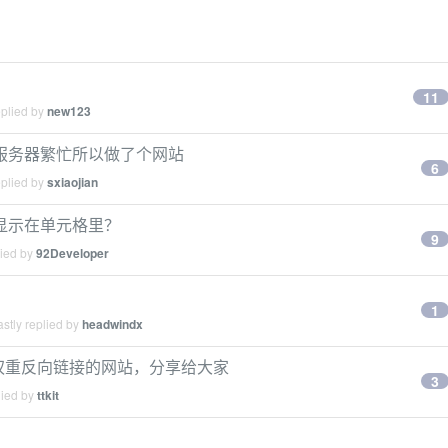
11
eplied by
new123
是总是服务器繁忙所以做了个网站
6
eplied by
sxiaojian
片显示在单元格里？
9
lied by
92Developer
1
stly replied by
headwindx
权重反向链接的网站，分享给大家
3
lied by
ttkit