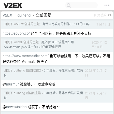
V2EX
guiheng
全部回复
回复总数
24
›
›
回复了 w568w 创建的主题
有什么比较好的制作 EPUB 的工具？
3 月 13 日
›
https://epubly.co/
这个也可以转，但是编辑工具还不支持
回复了 wxd3li 创建的主题
用文字“画出”流程图：用
2025 年 12
›
月 23 日
AI+Mermaid.js 构建出你心中的可视化世界
https://www.mermaidkit.com/
也可以尝试用一下，效果还可以，不用
记忆复杂的 Mermaid 语法了
回复了 guiheng 创建的主题
6 年经验，寻北京后端开发岗
2022 年 2 月 17
›
日
位
@
murmur
钱给够，可以放宽哈哈
回复了 guiheng 创建的主题
6 年经验，寻北京后端开发岗
2022 年 2 月 17
›
日
位
@
newswipidea
成家了，不考虑哈～