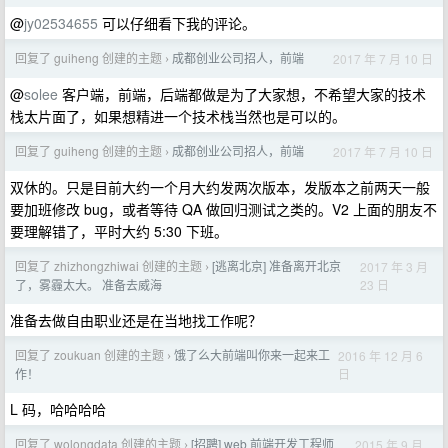
@
jy02534655
可以仔细看下我的评论。
回复了 guiheng 创建的主题
成都创业公司招人，前端
2017 年 7 月 10 日
›
@
solee
客户端，前端，后端都做是为了大家想，不希望大家的技术
栈太片面了，如果想精进一个技术栈当然也是可以的。
回复了 guiheng 创建的主题
成都创业公司招人，前端
2017 年 7 月 10 日
›
双休的。只是目前大约一个月大约发两次版本，发版本之前两天一般
要加班修改 bug，或者等待 QA 做回归测试之类的。V2 上面的朋友不
要理解错了，平时大约 5:30 下班。
回复了 zhizhongzhiwai 创建的主题
[逃离北京] 准备离开北京
2017 年 3 月
›
23 日
了，雾霾太大。 准备去威海
准备去做自由职业还是在当地找工作呢？
回复了 zoukuan 创建的主题
饿了么大前端叫你来一起来工
2016 年 12 月 6
›
日
作！
L 码，哈哈哈哈
回复了 wolongdata 创建的主题
[招聘] web 前端开发工程师
2015 年 9 月
›