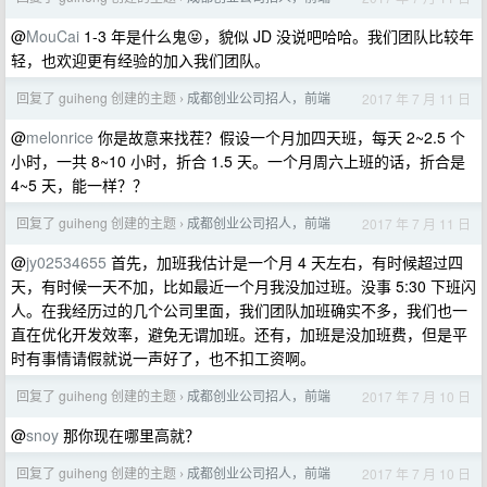
@
MouCai
1-3 年是什么鬼😝，貌似 JD 没说吧哈哈。我们团队比较年
轻，也欢迎更有经验的加入我们团队。
回复了 guiheng 创建的主题
成都创业公司招人，前端
2017 年 7 月 11 日
›
@
melonrice
你是故意来找茬？假设一个月加四天班，每天 2~2.5 个
小时，一共 8~10 小时，折合 1.5 天。一个月周六上班的话，折合是
4~5 天，能一样？？
回复了 guiheng 创建的主题
成都创业公司招人，前端
2017 年 7 月 11 日
›
@
jy02534655
首先，加班我估计是一个月 4 天左右，有时候超过四
天，有时候一天不加，比如最近一个月我没加过班。没事 5:30 下班闪
人。在我经历过的几个公司里面，我们团队加班确实不多，我们也一
直在优化开发效率，避免无谓加班。还有，加班是没加班费，但是平
时有事情请假就说一声好了，也不扣工资啊。
回复了 guiheng 创建的主题
成都创业公司招人，前端
2017 年 7 月 10 日
›
@
snoy
那你现在哪里高就？
回复了 guiheng 创建的主题
成都创业公司招人，前端
2017 年 7 月 10 日
›