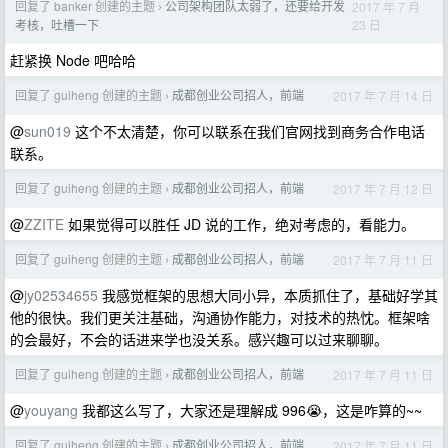
回复了 banker 创建的主题
公司架构团队太弱了，还要给开发
2017 年 7 月
›
23 日
考核，吐槽一下
赶紧换 Node 吧哈哈
回复了 guiheng 创建的主题
成都创业公司招人，前端
2017 年 7 月 14 日
›
@
sun019
这个不太清楚，你可以联系在我们官网找到商务合作电话
联系。
回复了 guiheng 创建的主题
成都创业公司招人，前端
2017 年 7 月 12 日
›
@
ZZITE
如果觉得可以胜任 JD 说的工作，绝对考虑的，看能力。
回复了 guiheng 创建的主题
成都创业公司招人，前端
2017 年 7 月 11 日
›
@
jy02534655
我感觉框架的思想大同小异，本质抓住了，基础好学其
他的很快。我们更关注基础，沟通协作能力，对技术的热忱。框架啥
的会最好，不会的话进来学也没关系。感兴趣可以过来聊聊。
回复了 guiheng 创建的主题
成都创业公司招人，前端
2017 年 7 月 11 日
›
@
youyang
我都这么写了，大家还是理解成 996😭，这是咋算的~~
回复了 guiheng 创建的主题
成都创业公司招人，前端
2017 年 7 月 11 日
›