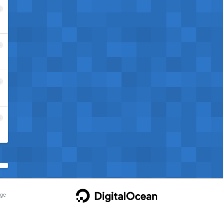
3
4
5
6
ge