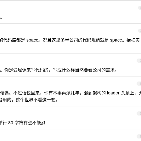
。
的代码库都是 space。况且这里多半公司的代码规范就是 space。抬杠实
1
。你是受雇佣来写代码的，写成什么样当然要看公司的需求。
1
逼。不过话说回来，你有本事再混几年，混到架构的 leader 头顶上，
 没用的，这个世界不看这一套。
1
制单行 80 字符有点不能忍
1