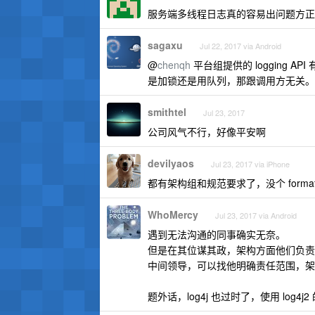
服务端多线程日志真的容易出问题方正
sagaxu
Jul 22, 2017 via Android
@
chenqh
平台组提供的 logging 
是加锁还是用队列，那跟调用方无关。
smithtel
Jul 23, 2017
公司风气不行，好像平安啊
devilyaos
Jul 23, 2017 via iPhone
都有架构组和规范要求了，没个 format
WhoMercy
Jul 23, 2017 via Android
遇到无法沟通的同事确实无奈。
但是在其位谋其政，架构方面他们负责
中间领导，可以找他明确责任范围，架
题外话，log4j 也过时了，使用 log4