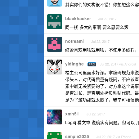
其实你们的架构很不错！你想想这么容
blackhacker
Jul 22, 2017
同一楼 多大的事啊 要么忍要么滚
notreami
Jul 22, 2017
缩紧喜欢用啥就用啥，不使用多线程，用 
yidinghe
Jul 22, 2017 via Android
PRO
楼主公司里面水好深。拿编码规范来说
带头人，对代码质量有疑问，不应该直
素中最无关紧要的了，对方拿这个说事
是否过长，是否到处拷贝粘贴代码。最
是为了邀功那就太贱了，我宁可相信他
xmh51
Jul 22, 2017
Log4j 看文章 说确实有问题。但可以 用 
simple2025
Jul 22, 2017 via iPhone