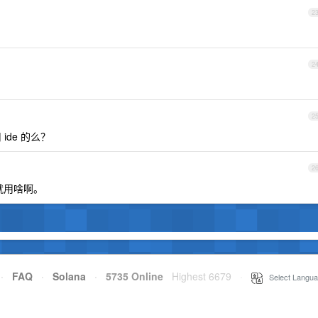
2
2
2
ide 的么？
2
啥就用啥啊。
·
FAQ
·
Solana
·
5735 Online
Highest 6679
·
Select Langua