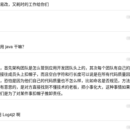
易改，又耗时的工作给你们
1
1
java 干嘛？
1
，首先架构团队是怎么管到应用开发团队头上的，其次每个团队有自己的
接往成员头上扣帽子，而且空白字符和行长度可以说是在所有代码质量因
，恐怕是因为他们自己的代码质量也不怎么样，比如命名是否规范，方法
有意思的，是对方直接找到不懂技术的老板，把小事化大，这种事情如果
们是为了对某件事扣帽子推卸责任。
1
Log4j2 啊
1