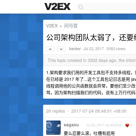
V2EX
问与答
›
公司架构团队太弱了，还要
banker
·
Jul 22, 2017
· 5083 views
This topic created in 3302 days ago, the inf
1.架构要求我们用的开发工具包不支持多线程，要
在已经是 2017 年了...这个工具包记日志是用 jav
线程调用他的公共函数就会异常，要他们至少改个 Lo
骂，因为架构扫描我们的代码，说有上万行代码不符
26 replies
•
2017-07-24 08:48:01 +08:00
sagaxu
1
Jul 22, 2017 via Android
要么忍要么滚，吐槽有屁用