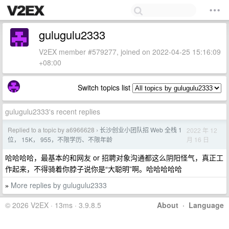
gulugulu2333
V2EX member #579277, joined on 2022-04-25 15:16:09
+08:00
Switch topics list
gulugulu2333's recent replies
Replied to a topic by a6966628
长沙创业小团队招 Web 全栈 1
2022 年 12
›
月 16 日
位， 15K， 955，不限学历、不限年龄
哈哈哈哈，最基本的和网友 or 招聘对象沟通都这么阴阳怪气，真正工
作起来，不得骑着你脖子说你是“大聪明”啊。哈哈哈哈哈
More replies by gulugulu2333
»
© 2026 V2EX · 13ms · 3.9.8.5
About
·
Language