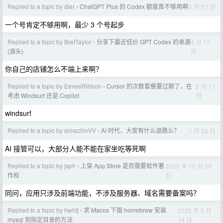
Replied to a topic by dier
ChatGPT Plus 的 Codex 额度真不够用啊
5 月 27 日
›
一个号肯定不够用啊，最少 3 个号起步
Replied to a topic by BretTaylor
分享下最近低价 GPT Codex 的来源
4 月 17
›
日
(源头)
你自己的店铺怎么不端上来啊？
Replied to a topic by EeveeRibbon
Cursor 的次数套餐要过期了，在
2 月 11
›
日
考虑 Windsurf 还是 Copilot
windsurf
Replied to a topic by simazilinVV
AI 时代，大家有什么退路么？
1 月 26 日
›
AI 接管可以，大部分人能不能在家坐吃等死啊
Replied to a topic by jsph
上架 App Store 是否需要软件著
2025 年 10 月 29
›
日
作权
同问，应用只涉及前端功能，不涉及服务器、域名需要备案吗？
Replied to a topic by hwhtj
求 Macos 下面 homebrew 安装
2025 年 8 月
›
14 日
mysql 到指定目录的方法