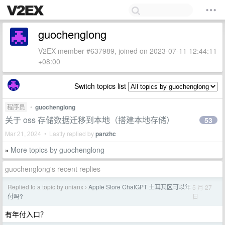
guochenglong
V2EX member #637989, joined on 2023-07-11 12:44:11
+08:00
Switch topics list
程序员
•
guochenglong
关于 oss 存储数据迁移到本地（搭建本地存储）
53
Mar 21, 2024 • Lastly replied by
panzhc
More topics by guochenglong
»
guochenglong's recent replies
Replied to a topic by unianx
Apple Store ChatGPT 土耳其区可以年
5 月 27
›
日
付吗?
有年付入口？