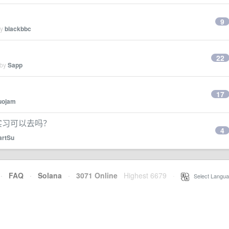
9
by
blackbbc
22
 by
Sapp
17
uojam
期实习可以去吗？
4
artSu
·
FAQ
·
Solana
·
3071 Online
Highest 6679
·
Select Langua