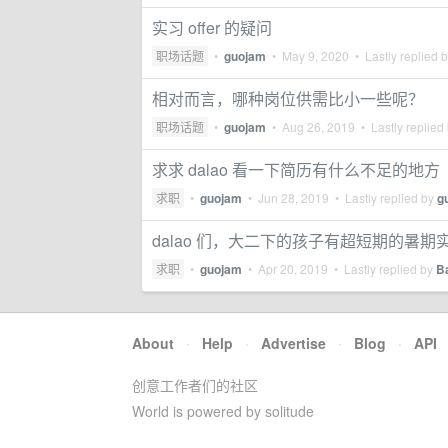
实习 offer 的疑问
职场话题
•
guojam
•
May 9, 2020
• Lastly replied 
相对而言，哪种岗位供需比小一些呢？
职场话题
•
guojam
•
Aug 26, 2019
• Lastly replied
求求 dalao 看一下简历有什么不足的地方
求职
•
guojam
•
Jun 28, 2019
• Lastly replied by
g
dalao 们，大二下的孩子有超短期的暑
求职
•
guojam
•
Apr 20, 2019
• Lastly replied by
B
About
·
Help
·
Advertise
·
Blog
·
API
创意工作者们的社区
World is powered by solitude