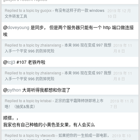
Replied to a topic by guojxx
有没有这样子的一款 windows
2019 年 12 月
›
10 日
文件转发工具
@
doveyoung
是同步， 但是两个服务器只能有一个 http 端口做连接
唉
Replied to a topic by zhaianxiang
本来 996 现在变成 997 我想
2019 年 11
›
月 8 日
入手一个平安 996 的防猝死险
@
tcjj3
#107 老铁咋啦
Replied to a topic by zhaianxiang
本来 996 现在变成 997 我想
2019 年 11
›
月 8 日
入手一个平安 996 的防猝死险
@
python
大哥听得我都想和你混了
Replied to a topic by krisbai
正宗的富平霜降柿饼即将上市
2019 年 11 月
›
7 日
咯！（抽奖&售卖）
顺搭，，
我家也有自己种植的小黄色圣女果，有人会买么
Replied to a topic by vtwoextb
如果把你的一生拍成一部电影，
2019 年 10
›