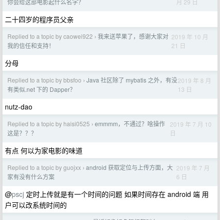
月 29 日
你会给这部电影起什么名字？
二十四岁的程序员父亲
Replied to a topic by caowei922
我来送苹果了，感谢大家对
2019 年 10 月
›
21 日
我的信任和支持！
分母
Replied to a topic by bbsfoo
Java 社区除了 mybatis 之外，有没
2019 年 8 月
›
13 日
有类似.net 下的 Dapper？
nutz-dao
Replied to a topic by haisi0525
emmmm，不通过？啥操作
2019 年 7 月 10
›
日
这是？？？
有点 何以为家电影的味道
Replied to a topic by guojxx
android 获取定位与上传方面，大
2019 年 7 月
›
6 日
家有没有什么方案
@
pscj
定时上传就是有一个时间的问题 如果时间存在 android 端 用
户可以改系统时间的