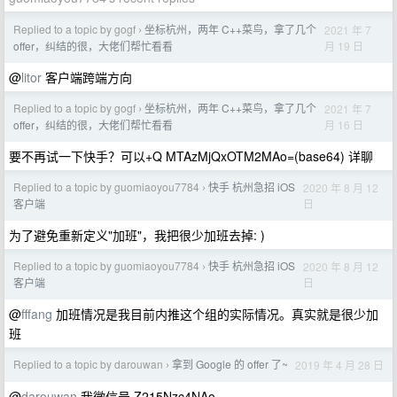
Replied to a topic by gogf
坐标杭州，两年 C++菜鸟，拿了几个
2021 年 7
›
月 19 日
offer，纠结的很，大佬们帮忙看看
@
litor
客户端跨端方向
Replied to a topic by gogf
坐标杭州，两年 C++菜鸟，拿了几个
2021 年 7
›
月 16 日
offer，纠结的很，大佬们帮忙看看
要不再试一下快手？可以+Q MTAzMjQxOTM2MAo=(base64) 详聊
Replied to a topic by guomiaoyou7784
快手 杭州急招 iOS
2020 年 8 月 12
›
日
客户端
为了避免重新定义"加班"，我把很少加班去掉: )
Replied to a topic by guomiaoyou7784
快手 杭州急招 iOS
2020 年 8 月 12
›
日
客户端
@
fffang
加班情况是我目前内推这个组的实际情况。真实就是很少加
班
Replied to a topic by darouwan
拿到 Google 的 offer 了~
2019 年 4 月 28 日
›
@
darouwan
我微信号 Z215Nzc4NAo=