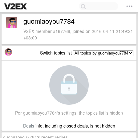
guomiaoyou7784
V2EX member #167768, joined on 2016-04-11 21:49:21
+08:00
Switch topics list
Per guomiaoyou7784's settings, the topics list is hidden
Deals
info, including closed deals, is not hidden
guomiaoyou7784's recent replies