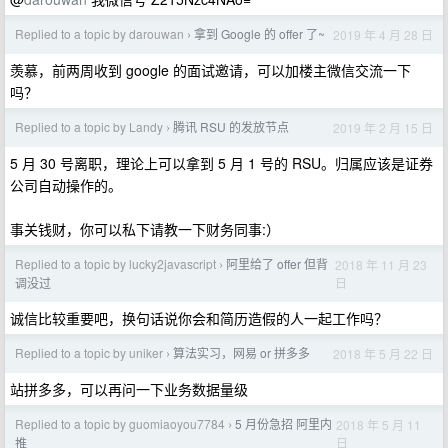
Replied to a topic by darouwan
拿到 Google 的 offer 了~
2019 年 4 月 28 日
›
羡慕，前两周收到 google 的面试邀请，可以加楼主微信交流一下
吗？
Replied to a topic by Landy
腾讯 RSU 的发放节点
2019 年 2 月 15 日
›
5 月 30 号离职，理论上可以拿到 5 月 1 号的 RSU。归属应该是证券
公司自动操作的。
事关钱财，你可以私下请教一下财务同事:）
Replied to a topic by lucky2javascript
阿里给了 offer 但背
2018 年 11 月 23
›
日
调没过
诚信比较重要吧，换句话说你会和简历造假的人一起工作吗？
Replied to a topic by uniker
算法实习，网易 or 拼多多
2018 年 5 月 22 日
›
站拼多多，可以再问一下业务数据量级
Replied to a topic by guomiaoyou7784
5 月份急招 阿里内
2018 年 5 月 11
›
日
推