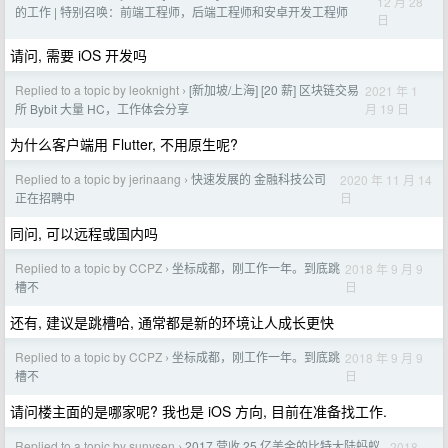
12 月 28
的工作 | 特别召唤：前端工程师，后端工程师和安卓开发工程师
日
请问, 需要 iOS 开发吗
Replied to a topic by leoknight
[新加坡/上海] [20 薪] 区块链交易
2021 年 1
›
月 19 日
所 Bybit 大量 HC，工作体会分享
为什么客户端用 Flutter, 不用原生呢?
Replied to a topic by jerinaang
快速发展的 金融科技公司
2020 年 11 月 14
›
日
正在招聘中
同问, 可以远程或国内吗
Replied to a topic by CCPZ
坐标成都，刚工作一年。到底跳
2018 年 9 月 9
›
日
槽不
还有, 建议是跳槽哈, 通常都是新的环境让人成长更快
Replied to a topic by CCPZ
坐标成都，刚工作一年。到底跳
2018 年 9 月 9
›
日
槽不
请问楼主面的是哪家呢? 我也是 iOS 方向, 目前在准备找工作.
Replied to a topic by sunysen
2017 营收 25 亿美金的比特大陆蚂蚁
2018
›