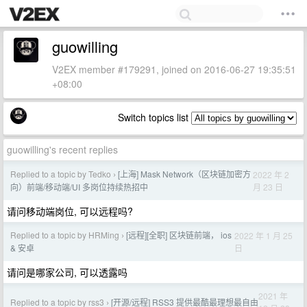
guowilling
V2EX member #179291, joined on 2016-06-27 19:35:51
+08:00
Switch topics list
guowilling's recent replies
Replied to a topic by Tedko
[上海] Mask Network（区块链加密方
2022 年 2
›
月 23 日
向）前端/移动端/UI 多岗位持续热招中
请问移动端岗位, 可以远程吗?
Replied to a topic by HRMing
[远程][全职] 区块链前端， ios
2022 年 1 月 25
›
日
& 安卓
请问是哪家公司, 可以透露吗
2021 年
Replied to a topic by rss3
[开源/远程] RSS3 提供最酷最理想最自由
›