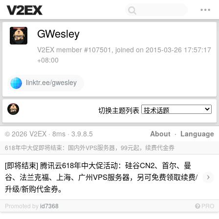
GWesley
V2EX member #107501, joined on 2015-03-26 17:57:17
+08:00
linktr.ee/gwesley
切换主题列表
© 2026 V2EX · 8ms · 3.9.8.5
About
·
Language
618年中大促即将结束：国内外VPS服务器，99元起，续费代金券
[即将结束] 腾讯云618年中大促活动：硅谷CN2、首尔、曼
›
谷、法兰克福、上海、广州VPS服务器，另可免费领取续费/
升级/新购代金券。
Promoted by
id7368
PRO