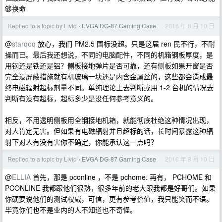
够换命
Replied to a topic by Livid
EVGA DG-87 Gaming Case
2016 年 8 月 10 日
›
@
starqoq
放心，我们 PM2.5 国标没超。只是这届 ren 民不行，不耐
操而已。最后我还想说，不同的电脑配件，不同的机箱钢板厚度，是
用钢还是铁还是铝？侧板接地弹片是否可靠，还有侧板如果开窗是否
完全没屏蔽措施就有机玻璃一块还是内含金属丝的，这些都会造成最
终电磁辐射超标剂量不同。单纯理论上去判断或用 1-2 台机的情况去
判断有没有超标，超标多少是没任何参考意义的。
相反，不用透明侧板用全钢接地机箱，就能彻底杜绝这种情况出现，
对人肯定无害。但如果有电磁辐射并且超标的话，长时间暴露这种辐
射下对人有没有害你不确定，你能承认这一点吗？
Replied to a topic by Livid
EVGA DG-87 Gaming Case
2016 年 8 月 10 日
›
@
ELLIA
首先，那是 pconline ，不是 pchome. 再有， PCHOME 和
PCONLINE 我都跟他们很熟，很多年前的老大跟我都是好哥们。如果
你硬要说他们的测试权威，可信，更有参考价值，我只能笑而不语。
毕竟你们也不是业内的人不知道也不奇怪。