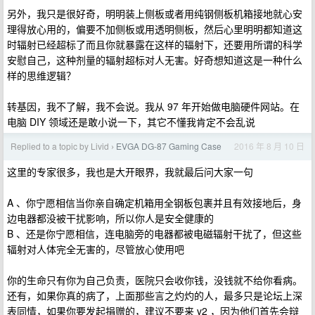
另外，我只是很好奇，明明装上侧板或者用纯钢侧板机箱接地就心安
理得放心用的，偏要不加侧板或用透明侧板，然后心里明明都知道这
时辐射已经超标了而且你就暴露在这样的辐射下，还要用所谓的科学
安慰自己，这种剂量的辐射超标对人无害。好奇想知道这是一种什么
样的思维逻辑？
转基因，我不了解，我不会说。我从 97 年开始做电脑硬件网站。在
电脑 DIY 领域还是敢小说一下，其它不懂我肯定不会乱说
Replied to a topic by Livid
EVGA DG-87 Gaming Case
2016 年 8 月 10 日
›
这里的专家很多，我也是大开眼界，我就最后问大家一句
A 、你宁愿相信当你亲自确定机箱用全钢板包裹并且有效接地后，身
边电器都没被干扰影响，所以你人是安全健康的
B 、还是你宁愿相信，连电脑旁的电器都被电磁辐射干扰了，但这些
辐射对人体完全无害的，尽管放心使用吧
你的生命只有你为自己负责，医院只会收你钱，没钱就不给你看病。
还有，如果你真的病了，上面那些言之灼灼的人，最多只是论坛上深
表同情，如果你要发起捐赠的，建议不要来 v2 ，因为他们首先会辩