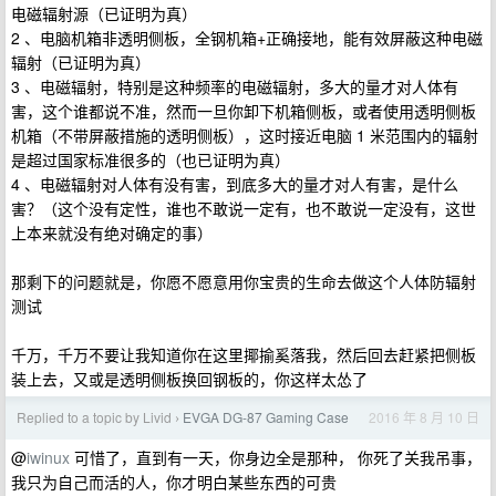
电磁辐射源（已证明为真）
2 、电脑机箱非透明侧板，全钢机箱+正确接地，能有效屏蔽这种电磁
辐射（已证明为真）
3 、电磁辐射，特别是这种频率的电磁辐射，多大的量才对人体有
害，这个谁都说不准，然而一旦你卸下机箱侧板，或者使用透明侧板
机箱（不带屏蔽措施的透明侧板），这时接近电脑 1 米范围内的辐射
是超过国家标准很多的（也已证明为真）
4 、电磁辐射对人体有没有害，到底多大的量才对人有害，是什么
害？（这个没有定性，谁也不敢说一定有，也不敢说一定没有，这世
上本来就没有绝对确定的事）
那剩下的问题就是，你愿不愿意用你宝贵的生命去做这个人体防辐射
测试
千万，千万不要让我知道你在这里揶揄奚落我，然后回去赶紧把侧板
装上去，又或是透明侧板换回钢板的，你这样太怂了
Replied to a topic by Livid
EVGA DG-87 Gaming Case
2016 年 8 月 10 日
›
@
iwinux
可惜了，直到有一天，你身边全是那种， 你死了关我吊事，
我只为自己而活的人，你才明白某些东西的可贵