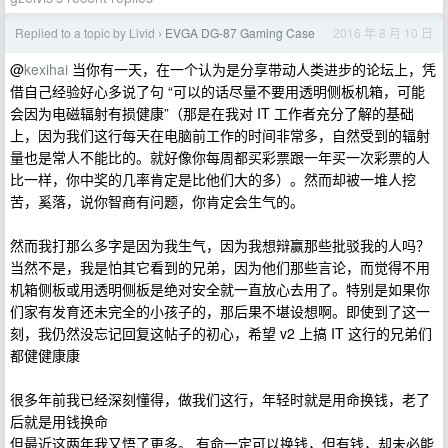
Replied to a topic by Livid
EVGA DG-87 Gaming Case
2016 年 8 月 10 日
›
@
kexihai
当你有一天，在一个认为是分享带动人类进步的论坛上，凭
借自己经验好心多说了句 “可以的话尽量不要用透明侧板机箱，可能
会因为电磁辐射有损健康”（那是在我对 IT 工作者充分了解的基础
上，因为我们这行每天在电脑前工作的时间非常多，自然受到的辐射
量也是常人不能比的。就好像你每周都买彩票跟一年买一次彩票的人
比一样，你中奖的几率肯定是比他们大的多）。然而却被一堆人挖
苦，奚落，说你智商有问题，你肯定会生气的。
然而我打那么多字是因为我生气，因为我想辩赢那些批驳我的人吗？
当然不是，我是怕其它看到的兄弟，因为他们那些言论，而觉得不用
机箱侧板或用透明侧板是绝对安全就一直放心去用了。特别是如果你
们家有发育还未完全的小孩子的，那后果不堪设想啊。即使到了这一
刻，我仍然没忘记回复这帖子的初心，希望 v2 上搞 IT 这行的兄弟们
都健健康康
很多年前我已经深刻懂得，做我们这行，年轻时就是用命换钱，老了
后就是用钱换命
但最近这两年我又悟了更多。 有命一定可以换钱，但有钱，却未必能