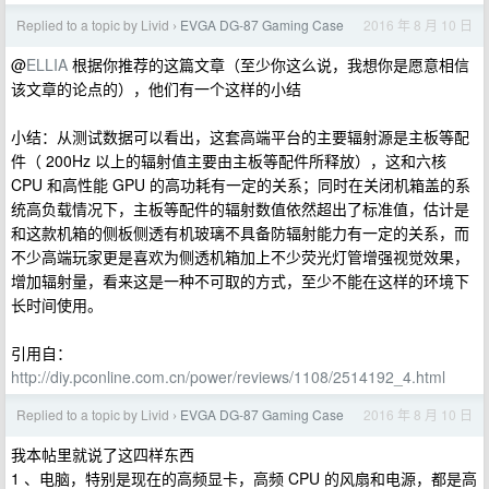
Replied to a topic by Livid
EVGA DG-87 Gaming Case
2016 年 8 月 10 日
›
@
ELLIA
根据你推荐的这篇文章（至少你这么说，我想你是愿意相信
该文章的论点的），他们有一个这样的小结
小结：从测试数据可以看出，这套高端平台的主要辐射源是主板等配
件（ 200Hz 以上的辐射值主要由主板等配件所释放），这和六核
CPU 和高性能 GPU 的高功耗有一定的关系；同时在关闭机箱盖的系
统高负载情况下，主板等配件的辐射数值依然超出了标准值，估计是
和这款机箱的侧板侧透有机玻璃不具备防辐射能力有一定的关系，而
不少高端玩家更是喜欢为侧透机箱加上不少荧光灯管增强视觉效果，
增加辐射量，看来这是一种不可取的方式，至少不能在这样的环境下
长时间使用。
引用自：
http://diy.pconline.com.cn/power/reviews/1108/2514192_4.html
Replied to a topic by Livid
EVGA DG-87 Gaming Case
2016 年 8 月 10 日
›
我本帖里就说了这四样东西
1 、电脑，特别是现在的高频显卡，高频 CPU 的风扇和电源，都是高