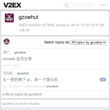
gzxwhut
V2EX member #77836, joined on 2014-10-20 15:37:09
+08:00
Switch topics list
推广
•
gzxwhut
comate 会员分享
Jun 27, 2024
问与答
•
gzxwhut
五一想折腾下 pt，求一个馒头药
1
Jun 16, 2023 • Lastly replied by
tricomm
More topics by gzxwhut
»
gzxwhut's recent replies