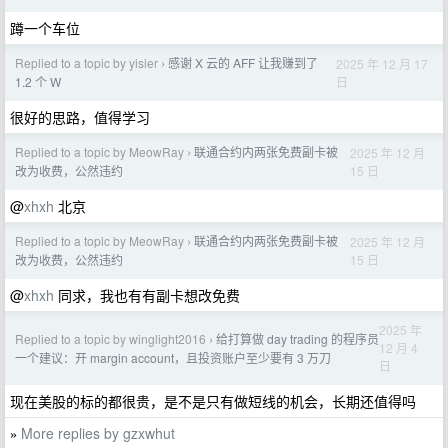
蹲一个车位
Replied to a topic by yisier
感谢 X 云的 AFF 让我赚到了
2025 年 12 月 17
›
日
1.2 个 W
很好的思路，值得学习
Replied to a topic by MeowRay
联通合约内两张免费副卡被
2025 年 12 月
›
15 日
改为收费，公然违约
@
xhxh
北京
Replied to a topic by MeowRay
联通合约内两张免费副卡被
2025 年 12 月
›
15 日
改为收费，公然违约
@
xhxh
同求，我也有有副卡想改免费
2025 年
Replied to a topic by winglight2016
给打算做 day trading 的程序员
›
12 月 4
一个建议：开 margin account，且投资账户至少要有 3 万刀
日
现在美股的标的都很贵，是不是只有做短线的机会，长期还值得吗
More replies by gzxwhut
»