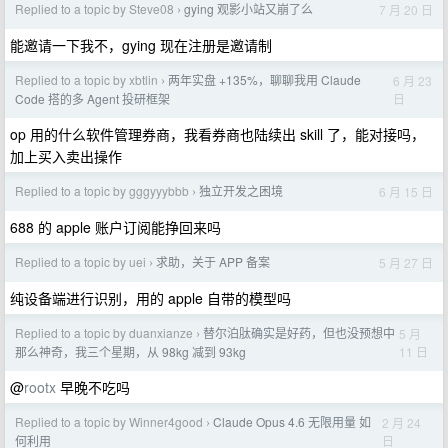
Replied to a topic by Steve08
gying 观影小站又崩了么
7 月 20 日
›
能邀请一下我不，gying 现在注册是邀请制
Replied to a topic by xbtlin
两年实盘 +135%，聊聊我用 Claude
6 月 23
›
日
Code 搭的多 Agent 投研框架
op 用的什么软件管理券商，我看券商也陆续出 skill 了，能对接吗，
加上买入卖出操作
Replied to a topic by gggyyybbb
独立开发之困境
6 月 15 日
›
688 的 apple 账户订阅能挣回来吗
Replied to a topic by uei
求助，关于 APP 备案
5 月 27 日
›
纯设备端进行识别，用的 apple 自带的模型吗
Replied to a topic by duanxianze
替尔泊肽确实是好药，但也没预想中
5 月
›
11 日
那么神奇，我三个星期，从 98kg 减到 93kg
@
rootx
早晚不吃吗
Replied to a topic by Winner4good
Claude Opus 4.6 无限用量 如
2 月 24
›
日
何利用