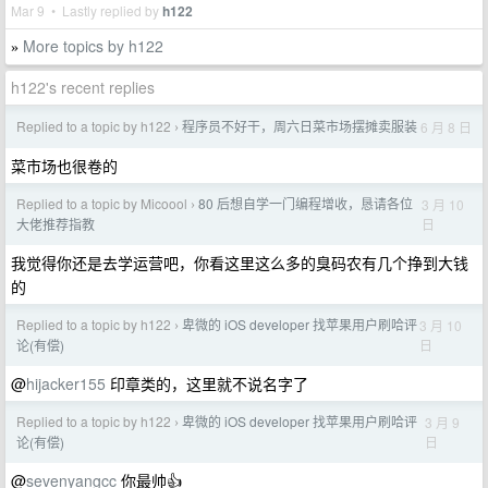
Mar 9 • Lastly replied by
h122
More topics by h122
»
h122's recent replies
Replied to a topic by h122
程序员不好干，周六日菜市场摆摊卖服装
6 月 8 日
›
菜市场也很卷的
Replied to a topic by Micoool
80 后想自学一门编程增收，恳请各位
3 月 10
›
日
大佬推荐指教
我觉得你还是去学运营吧，你看这里这么多的臭码农有几个挣到大钱
的
Replied to a topic by h122
卑微的 iOS developer 找苹果用户刷哈评
3 月 10
›
日
论(有偿)
@
hijacker155
印章类的，这里就不说名字了
Replied to a topic by h122
卑微的 iOS developer 找苹果用户刷哈评
3 月 9
›
日
论(有偿)
@
sevenyangcc
你最帅👍