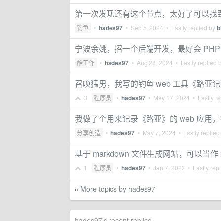
第一次发现还有这个节点，太好了可以找
钓鱼
•
hades97
•
Sep 5, 2024
• Lastly replied by
b
宁波余姚，招一个后端开发，最好会 PHP 和
酷工作
•
hades97
•
Aug 28, 2024
• Lastly replied 
召唤猛男，我写的钓鱼 web 工具《路
3
程序员
•
hades97
•
May 17, 2024
• Lastly re
我做了个用来记录《路亚》的 web 应用
分享创造
•
hades97
•
May 7, 2024
• Lastly replied
基于 markdown 文件生成网站，可以当作 
1
程序员
•
hades97
•
Jan 7, 2023
• Lastly rep
More topics by hades97
»
hades97's recent replies