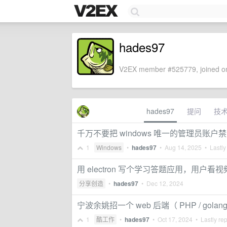
hades97
V2EX member #525779, joined on
hades97
提问
技
千万不要把 windows 唯一的管理员账户
1
Windows
•
hades97
•
Aug 14, 2025
• Lastly
用 electron 写个学习答题应用，用
分享创造
•
hades97
•
Dec 12, 2024
宁波余姚招一个 web 后端（ PHP / golan
1
酷工作
•
hades97
•
Oct 17, 2024
• Lastly re