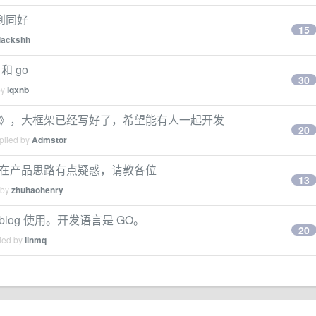
到同好
15
lackshh
 go
30
by
lqxnb
亚记》，大框架已经写好了，希望能有人一起开发
20
plied by
Admstor
，在产品思路有点疑惑，请教各位
13
 by
zhuhaohenry
blog 使用。开发语言是 GO。
20
lied by
linmq