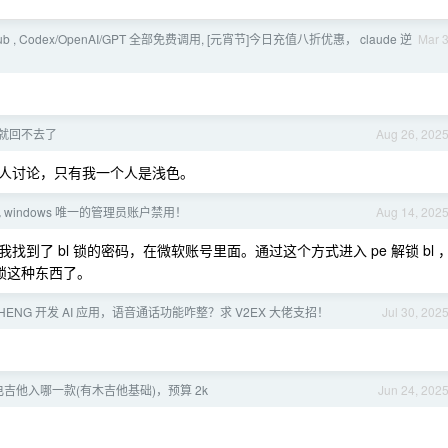
nal.pub , Codex/OpenAI/GPT 全部免费调用, [元宵节]今日充值八折优惠， claude 逆
Mar 
就回不去了
Aug 26, 202
人讨论，只有我一个人是浅色。
 windows 唯一的管理员账户禁用！
Aug 14, 202
到了 bl 锁的密码，在微软账号里面。通过这个方式进入 pe 解锁 bl 
 锁这种东西了。
BISHENG 开发 AI 应用，语音通话功能咋整？求 V2EX 大佬支招！
Jul 30, 202
吉他入哪一款(有木吉他基础)，预算 2k
Jun 24, 202