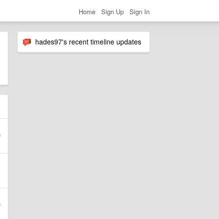
Home
Sign Up
Sign In
hades97's recent timeline updates