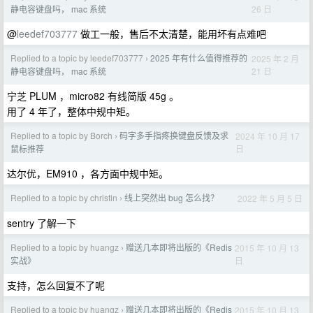
26 日
静电容键盘吗， mac 系统
@
leedef703777
做工一般，售后不太清楚，能用坏有点难吧
Replied to a topic by leedef703777
2025 年有什么值得推荐的
2025 年 2 月
›
21 日
静电容键盘吗， mac 系统
宁芝 PLUM ，micro82 有线简版 45g 。
用了 4 年了，整体中规中矩。
Replied to a topic by Borch
码字多手指疼换键盘反馈及求
2024 年 10 月 17
›
日
鼠标推荐
达尔优，EM910 ，各方面中规中矩。
Replied to a topic by christin
线上突然出 bug 怎么找？
2022 年 5 月 5 日
›
sentry 了解一下
Replied to a topic by huangz
赠送几本即将出版的《Redis
2015 年 10 月 13
›
日
实战》
支持，怎么回复不了呢
Replied to a topic by huangz
赠送几本即将出版的《Redis
2015 年 10 月 13
›