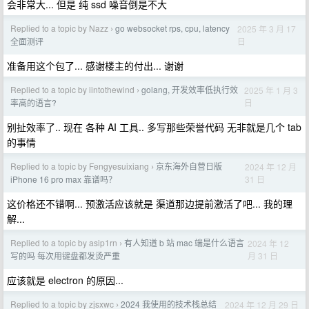
会非常大... 但是 纯 ssd 噪音倒是不大
Replied to a topic by Nazz
go websocket rps, cpu, latency
2025 年 3 月 17
›
日
全面测评
准备用这个包了... 感谢楼主的付出... 谢谢
Replied to a topic by iintothewind
golang, 开发效率低执行效
2025 年 1 月 3
›
日
率高的语言?
别扯效率了.. 现在 各种 AI 工具.. 多写那些荣誉代码 无非就是几个 tab
的事情
Replied to a topic by Fengyesuixiang
京东海外自营日版
2024 年 12 月
›
31 日
iPhone 16 pro max 靠谱吗？
这价格还不错啊... 预激活应该就是 渠道那边提前激活了吧... 我的理
解...
Replied to a topic by asip1rn
有人知道 b 站 mac 端是什么语言
2024 年 12
›
月 31 日
写的吗 每次用键盘都发烫严重
应该就是 electron 的原因...
Replied to a topic by zjsxwc
2024 我使用的技术栈总结
2024 年 12 月 29 日
›