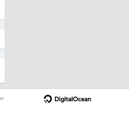
7
7
ge