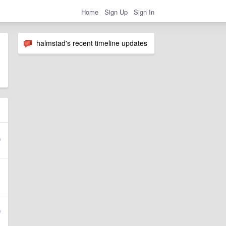
Home
Sign Up
Sign In
halmstad's recent timeline updates