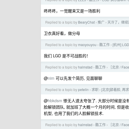
›
›
咚咚咚，一觉醒来又是一场胜利
Replied to a topic by
BearyChat
推广
天冷了，继续
›
›
卫衣真好看，做分母
Replied to a topic by
maoyouyou
酷工作
[杭州] L
›
›
我们 LGD 是不可战胜的！
Replied to a topic by
halmstad
酷工作
［北京 / Fa
›
›
@
nim
可以先发个简历, 见面聊聊
Replied to a topic by
petelin
求职
[北京]舔着脸, 再
›
›
@
hbkdsm
惨无人道太夸张了. 大部分时候是没有加
脸解锁团队, 就加班了大概一个月的时间, 但是
机型, 也用了我们的人脸解锁技术.
Replied to a topic by
halmstad
酷工作
［北京 / Fa
›
›