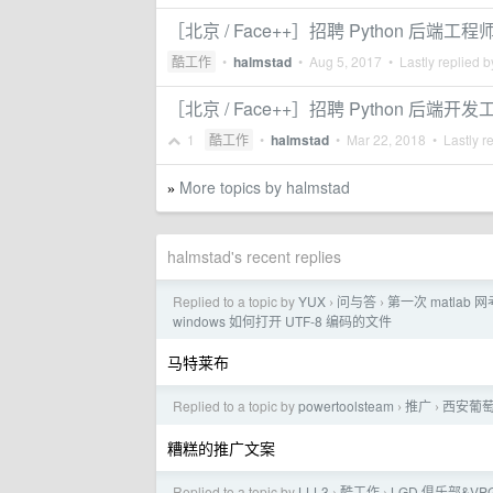
［北京 / Face++］招聘 Python 后端工程
酷工作
•
halmstad
•
Aug 5, 2017
• Lastly replied 
［北京 / Face++］招聘 Python 后端开
1
酷工作
•
halmstad
•
Mar 22, 2018
• Lastly r
More topics by halmstad
»
halmstad's recent replies
Replied to a topic by
YUX
问与答
第一次 matlab
›
›
windows 如何打开 UTF-8 编码的文件
马特莱布
Replied to a topic by
powertoolsteam
推广
西安葡
›
›
糟糕的推广文案
Replied to a topic by
LLL3
酷工作
LGD 俱乐部&VP