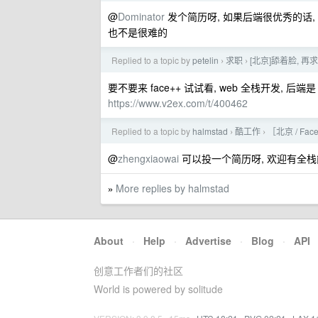
@
Dominator
发个简历呀, 如果后端很优秀的话, 前
也不是很难的
Replied to a topic by
petelin
求职
[北京]舔着脸, 再
›
›
要不要来 face++ 试试看, web 全栈开发, 后端是 
https://www.v2ex.com/t/400462
Replied to a topic by
halmstad
酷工作
［北京 / Fa
›
›
@
zhengxiaowai
可以投一个简历呀, 欢迎有全
More replies by halmstad
»
About
·
Help
·
Advertise
·
Blog
·
API
创意工作者们的社区
World is powered by solitude