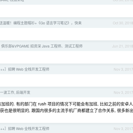
送温暖！编程主题帽衫+《Go 语言学习笔记》，快来
Oct 30, 201
GD 俱乐部&VPGAME 招资深 Java 工程师、测试工程师
Jun 21, 201
ce++］招聘 Web 全栈开发工程师
Nov 3, 201
求一波工作, 后端开发
Nov 3, 201
班的. 有的部门在 rush 项目的情况下可能会有加班, 比如之前的安卓人
收获也是很明显的, 跟国内很多的主流手机厂商都建立了合作关系, 很多新
ce++］招聘 Web 全栈开发工程师
Nov 3, 201