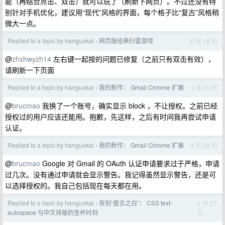
能（再结合点击、双击）就可以玩了（刷新下网页）。不过还没有特
别针对手机优化，建议用“现代”风格的界面，每个格子比“复古”风格稍
微大一点。
Replied to a topic by hanguokai
网页版经典扫雷游戏
6 月 18 日
›
@
zhxhwyzh14
左右键一起按的问题已修复（之前只有双击有效），
请刷新一下页面
Replied to a topic by hanguokai
我的新作： Gmail Chrome 扩展
3 月 29 日
›
@
brucmao
我换了一个账号，确实显示 block ，不让授权。之前已经
授权过的用户应该还能用。抱歉，先这样，之后有时间我再尝试申请
认证。
Replied to a topic by hanguokai
我的新作： Gmail Chrome 扩展
3 月 29 日
›
@
brucmao
Google 对 Gmail 的 OAuth 认证申请要求过于严格，申请
过几次。没有通过申请就会显示警告。我记得虽然显示警告，还是可
以选择授权的。我自己包括现在每天都在用。
Replied to a topic by hanguokai
告别“盘古之白”： CSS text-
1 月 27
›
日
autospace 与中文排版的圣杯时刻