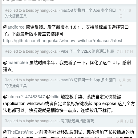
Replied to a topic by hanguokai
macOS 切换同一个 App 多个窗口
7 月 18
›
日
的快捷键工具
@
andforce
感谢反馈。发了新版本 1.0.1 ，支持鼠标点击选择窗口
了。下载最新版本覆盖安装即可
https://github.com/hanguokai/window-switcher/releases/latest
Replied to a topic by hanguokai
Vibe 了一个 V2EX 消息通知扩展
7 月 17 日
›
@
maemolee
虽然时隔半年，我更新了一下，优化了这个 UI 。感谢
建议。
Replied to a topic by hanguokai
macOS 切换同一个 App 多个窗口
6 月 30
›
日
的快捷键工具
@
intmax2147483647
@
tallie
触控板手势、系统自定义快捷键
(application windows)或者自定义鼠标按键唤起 app expose 这几个方
法也都可以。快捷键就是稍微快一点点，连续按几下就行。
Replied to a topic by hanguokai
网页版经典扫雷游戏
6 月 18 日
›
@
TheEastWind
之前没有针对移动端测试，现在增加了长按插旗的功