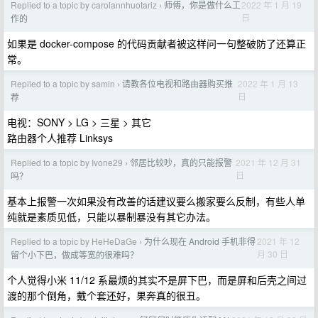
Replied to a topic by carolannhuotariz
师傅，你是做什么工
2022 年 1 月 19
›
日
作的
如果是 docker-compose 的代码贡献者被这样问一句整破防了还算正
常。
Replied to a topic by samin
请教各位电视和路由器购买推
2022 年 1 月 13
›
日
荐
电视：SONY > LG > 三星 > 其它
路由器个人推荐 Linksys
Replied to a topic by Ivone29
邻居比较吵，真的只能报警
2021 年 12 月 31
›
日
吗？
基本上报警一次如果没有改善的话建议要么搬家要么反制，有些人单
纯就是素质见低，只能以暴制暴没有其它办法。
Replied to a topic by HeHeDaGe
为什么现在 Android 手机非得
2021 年 12
›
月 30 日
留个小下巴，做成等宽的很难吗？
个人觉得小米 11/12 系最烦的其实不是屏下巴，而是屏和后壳之间过
渡的那个倒角，戴个套还好，果奔真的很丑。