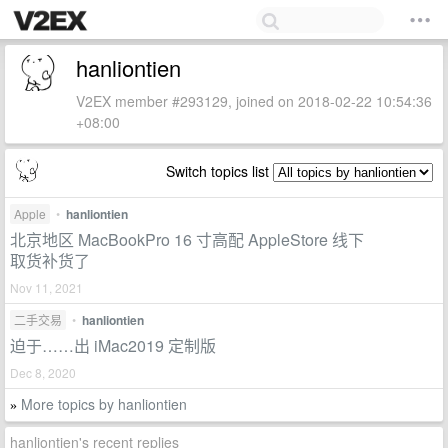
hanliontien
V2EX member #293129, joined on 2018-02-22 10:54:36
+08:00
Switch topics list
Apple
•
hanliontien
北京地区 MacBookPro 16 寸高配 AppleStore 线下
取货补货了
Nov 11, 2021
二手交易
•
hanliontien
迫于……出 iMac2019 定制版
Dec 8, 2020
More topics by hanliontien
»
hanliontien's recent replies