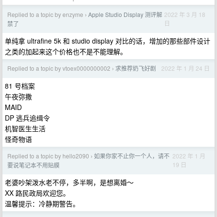
Replied to a topic by enzyme
Apple Studio Display 测评解
2022 年 3 月 18
›
日
禁了
单纯拿 ultrafine 5k 和 studio display 对比的话，增加的那些部件设计
之类的加起来这个价格也不是不能理解。
Replied to a topic by vtoex0000000002
求推荐奶飞好剧
2022 年 1 月 24 日
›
81 号档案
午夜弥撒
MAID
DP 逃兵追缉令
机智医生生活
怪奇物语
Replied to a topic by hello2090
如果你家不止你一个人，请不
2022 年 1 月
›
19 日
要说笔记本不用贴膜
老婆吵架泼水老不停，多半啊，是想离婚～
XX 路民政局欢迎您。
温馨提示：冷静期警告。