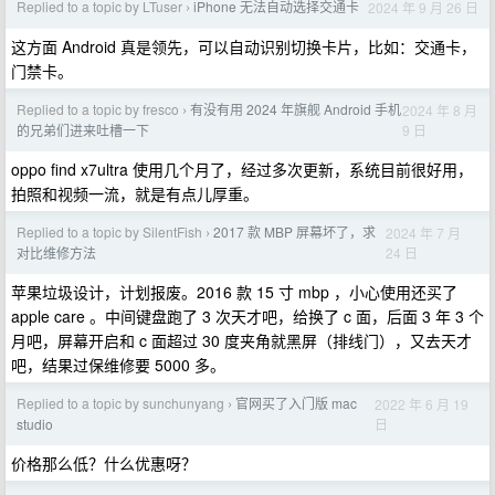
Replied to a topic by LTuser
iPhone 无法自动选择交通卡
2024 年 9 月 26 日
›
这方面 Android 真是领先，可以自动识别切换卡片，比如：交通卡，
门禁卡。
Replied to a topic by fresco
有没有用 2024 年旗舰 Android 手机
2024 年 8 月
›
9 日
的兄弟们进来吐槽一下
oppo find x7ultra 使用几个月了，经过多次更新，系统目前很好用，
拍照和视频一流，就是有点儿厚重。
Replied to a topic by SilentFish
2017 款 MBP 屏幕坏了，求
2024 年 7 月
›
24 日
对比维修方法
苹果垃圾设计，计划报废。2016 款 15 寸 mbp ，小心使用还买了
apple care 。中间键盘跑了 3 次天才吧，给换了 c 面，后面 3 年 3 个
月吧，屏幕开启和 c 面超过 30 度夹角就黑屏（排线门），又去天才
吧，结果过保维修要 5000 多。
Replied to a topic by sunchunyang
官网买了入门版 mac
2022 年 6 月 19
›
日
studio
价格那么低？什么优惠呀？