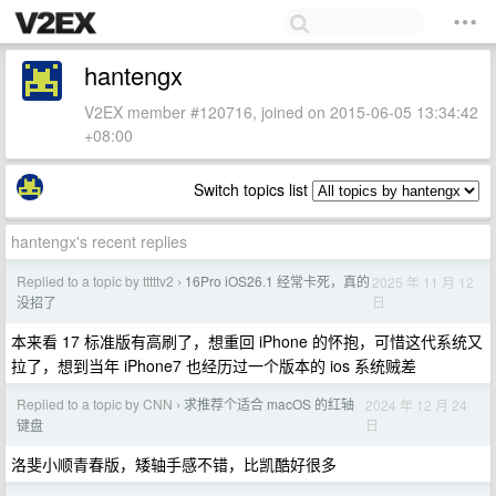
hantengx
V2EX member #120716, joined on 2015-06-05 13:34:42
+08:00
Switch topics list
hantengx's recent replies
Replied to a topic by tttttv2
16Pro iOS26.1 经常卡死，真的
2025 年 11 月 12
›
日
没招了
本来看 17 标准版有高刷了，想重回 iPhone 的怀抱，可惜这代系统又
拉了，想到当年 iPhone7 也经历过一个版本的 ios 系统贼差
Replied to a topic by CNN
求推荐个适合 macOS 的红轴
2024 年 12 月 24
›
日
键盘
洛斐小顺青春版，矮轴手感不错，比凯酷好很多