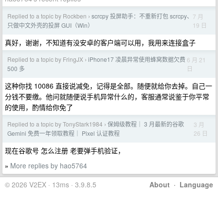
Replied to a topic by Rockben
scrcpy 投屏助手：不重新打包 scrcpy、
7 月
›
19 日
只做中文外壳的投屏 GUI（Win）
真好，谢谢，不知道有没安卓的客户端可以用，我用来连接盒子
Replied to a topic by FringJX
iPhone17 凌晨异常使用蜂窝数据欠费
6 月 21
›
日
500 多
这种你找 10086 直接说减免，记得是全部。随便就给你去掉。自己一
分钱不要缴。他问就随便说手机异常什么的，客服通常说鉴于你平常
的使用，酌情给你免了
Replied to a topic by TonyStark1984
保姆级教程｜ 3 月最新的谷歌
3 月
›
26 日
Gemini 免费一年领取教程｜ Pixel 认证教程
现在谷歌号 怎么注册 老要弹手机验证，
More replies by hao5764
»
© 2026 V2EX · 13ms · 3.9.8.5
About
·
Language