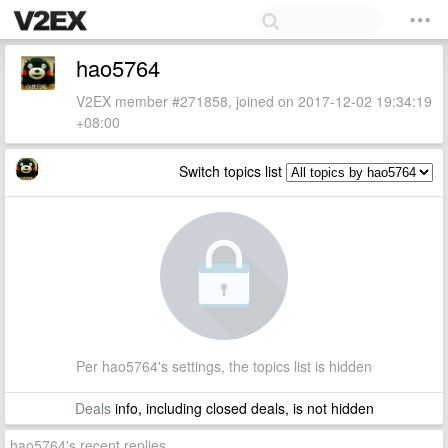
hao5764
V2EX member #271858, joined on 2017-12-02 19:34:19
+08:00
Switch topics list
Per hao5764's settings, the topics list is hidden
Deals
info, including closed deals, is not hidden
hao5764's recent replies