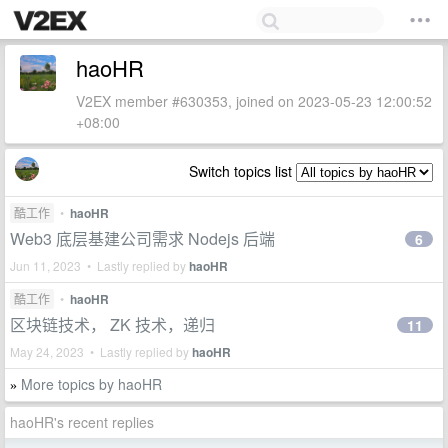
haoHR
V2EX member #630353, joined on 2023-05-23 12:00:52
+08:00
Switch topics list
酷工作
•
haoHR
Web3 底层基建公司需求 Nodejs 后端
6
Jun 11, 2023 • Lastly replied by
haoHR
酷工作
•
haoHR
区块链技术， ZK 技术，递归
11
May 24, 2023 • Lastly replied by
haoHR
More topics by haoHR
»
haoHR's recent replies