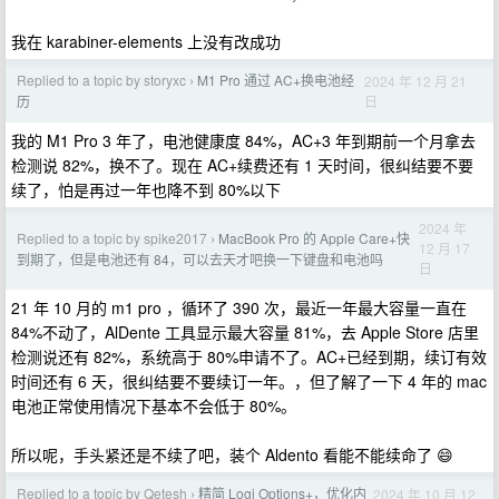
我在 karabiner-elements 上没有改成功
Replied to a topic by storyxc
M1 Pro 通过 AC+换电池经
2024 年 12 月 21
›
日
历
我的 M1 Pro 3 年了，电池健康度 84%，AC+3 年到期前一个月拿去
检测说 82%，换不了。现在 AC+续费还有 1 天时间，很纠结要不要
续了，怕是再过一年也降不到 80%以下
2024 年
Replied to a topic by spike2017
MacBook Pro 的 Apple Care+快
›
12 月 17
到期了，但是电池还有 84，可以去天才吧换一下键盘和电池吗
日
21 年 10 月的 m1 pro ，循环了 390 次，最近一年最大容量一直在
84%不动了，AlDente 工具显示最大容量 81%，去 Apple Store 店里
检测说还有 82%，系统高于 80%申请不了。AC+已经到期，续订有效
时间还有 6 天，很纠结要不要续订一年。，但了解了一下 4 年的 mac
电池正常使用情况下基本不会低于 80%。
所以呢，手头紧还是不续了吧，装个 Aldento 看能不能续命了 😄
Replied to a topic by Qetesh
精简 Logi Options+，优化内
2024 年 10 月 12
›