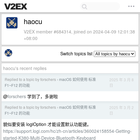
haocu
V2EX member #684314, joined on 2024-04-09 12:01:38
+08:00
Switch topics list
haocu's recent replies
Replied to a topic by forschers
macOS 如何使用 标准
2025 年 3 月 8
›
日
F1~F12 的功能
@
forschers
学到了，多谢啦
Replied to a topic by forschers
macOS 如何使用 标准
2025 年 3 月 2
›
日
F1~F12 的功能
貌似要安装 logiOption 才能设置默认功能键。
https://support.logi.com/hc/zh-cn/articles/360024158554-Getting-
started-K380-Multi-Device-Bluetooth-Keyboard