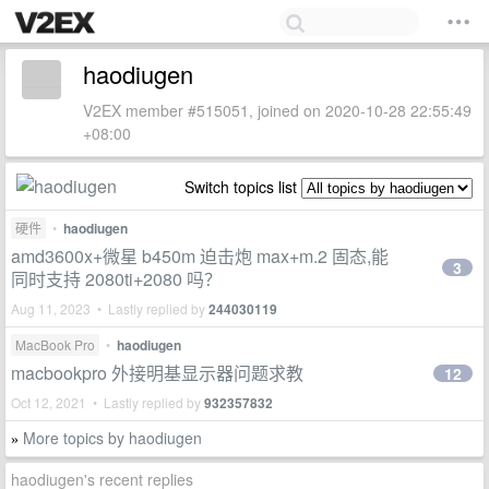
haodiugen
V2EX member #515051, joined on 2020-10-28 22:55:49
+08:00
Switch topics list
硬件
•
haodiugen
amd3600x+微星 b450m 迫击炮 max+m.2 固态,能
3
同时支持 2080ti+2080 吗？
Aug 11, 2023 • Lastly replied by
244030119
MacBook Pro
•
haodiugen
macbookpro 外接明基显示器问题求教
12
Oct 12, 2021 • Lastly replied by
932357832
More topics by haodiugen
»
haodiugen's recent replies