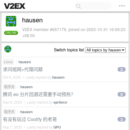
hausen
V2EX member #657179, joined on 2023-10-31 16:59:23
ONLINE
+08:00
Switch topics list
Linux
•
hausen
求问组网+代理问题
2
Oct 9, 2025 • Lastly replied by
hausen
程序员
•
hausen
腾讯 eo 分片回源还需要手动预热？
5
Sep 8, 2025 • Lastly replied by
spritecn
程序员
•
hausen
有没有玩过 Coolify 的老哥
3
Sep 7, 2025 • Lastly replied by
GPU