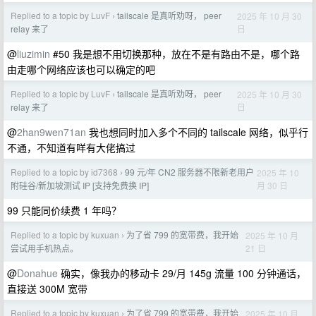
Replied to a topic by LuvF
tailscale 是真听劝呀， peer
2025 年 10 月 30
›
日
relay 来了
@
liuzimin
#50 我是想不用切换那种，放在不是有路由不是，哪个路
由走哪个网络应该也可以确定的吧
Replied to a topic by LuvF
tailscale 是真听劝呀， peer
2025 年 10 月 30
›
日
relay 来了
@
2han9wen71an
我也想同时加入多个不同的 tailscale 网络，似乎行
不通，不知道有咩有大佬搞过
Replied to a topic by id7368
99 元/年 CN2 服务器不限新老用户
2025 年 10
›
月 30 日
附硅谷/新加坡测试 IP [支持免费换 IP]
99 只能同价续费 1 年吗？
Replied to a topic by kuxuan
为了省 799 的宽带费，我开始
2025 年 10 月
›
21 日
尝试用手机热点。
@
Donahue
确实，像我办的移动卡 29/月 145g 流量 100 分钟通话，
直接送 300M 宽带
Replied to a topic by kuxuan
为了省 799 的宽带费，我开始
2025 年 10 月
›