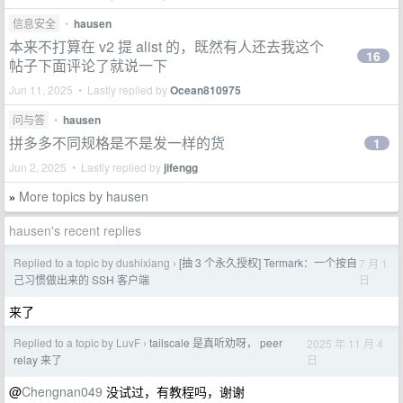
信息安全
•
hausen
本来不打算在 v2 提 alist 的，既然有人还去我这个
16
帖子下面评论了就说一下
Jun 11, 2025 • Lastly replied by
Ocean810975
问与答
•
hausen
拼多多不同规格是不是发一样的货
1
Jun 2, 2025 • Lastly replied by
jifengg
More topics by hausen
»
hausen's recent replies
Replied to a topic by dushixiang
[抽 3 个永久授权] Termark：一个按自
7 月 1
›
日
己习惯做出来的 SSH 客户端
来了
Replied to a topic by LuvF
tailscale 是真听劝呀， peer
2025 年 11 月 4
›
日
relay 来了
@
Chengnan049
没试过，有教程吗，谢谢